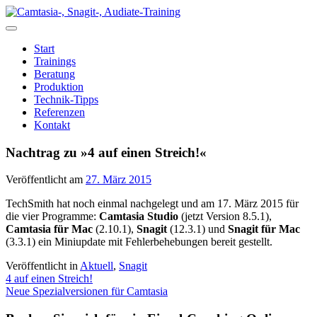
Zum
Inhalt
springen
Start
Trainings
Beratung
Produktion
Technik-Tipps
Referenzen
Kontakt
Nachtrag zu »4 auf einen Streich!«
Veröffentlicht am
27. März 2015
TechSmith hat noch einmal nachgelegt und am 17. März 2015 für
die vier Programme:
Camtasia Studio
(jetzt Version 8.5.1),
Camtasia für Mac
(2.10.1),
Snagit
(12.3.1) und
Snagit für Mac
(3.3.1) ein Miniupdate mit Fehlerbehebungen bereit gestellt.
Veröffentlicht in
Aktuell
,
Snagit
Beitragsnavigation
4 auf einen Streich!
Neue Spezialversionen für Camtasia