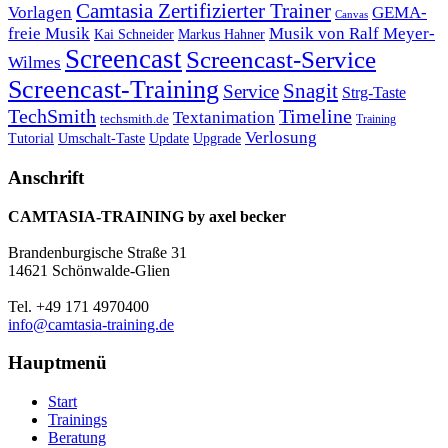
Camtasia Zertifizierter Trainer
Vorlagen
GEMA-
Canvas
freie Musik
Musik von Ralf Meyer-
Markus Hahner
Kai Schneider
Screencast
Screencast-Service
Wilmes
Screencast-Training
Snagit
Service
Strg-Taste
TechSmith
Timeline
Textanimation
techsmith.de
Training
Verlosung
Umschalt-Taste
Update
Upgrade
Tutorial
Anschrift
CAMTASIA-TRAINING by axel becker
Brandenburgische Straße 31
14621 Schönwalde-Glien
Tel. +49 171 4970400
info@camtasia-training.de
Hauptmenü
Start
Trainings
Beratung