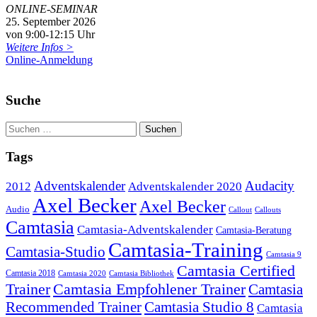
ONLINE-SEMINAR
25. September 2026
von 9:00-12:15 Uhr
Weitere Infos >
Online-Anmeldung
Suche
Tags
Adventskalender
Audacity
2012
Adventskalender 2020
Axel Becker
Axel Becker
Audio
Callout
Callouts
Camtasia
Camtasia-Adventskalender
Camtasia-Beratung
Camtasia-Training
Camtasia-Studio
Camtasia 9
Camtasia Certified
Camtasia 2018
Camtasia 2020
Camtasia Bibliothek
Trainer
Camtasia Empfohlener Trainer
Camtasia
Recommended Trainer
Camtasia Studio 8
Camtasia