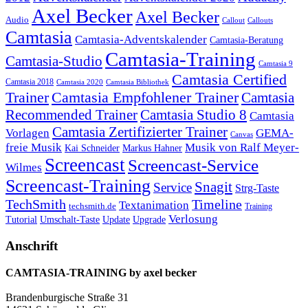
Axel Becker
Axel Becker
Audio
Callout
Callouts
Camtasia
Camtasia-Adventskalender
Camtasia-Beratung
Camtasia-Training
Camtasia-Studio
Camtasia 9
Camtasia Certified
Camtasia 2018
Camtasia 2020
Camtasia Bibliothek
Trainer
Camtasia Empfohlener Trainer
Camtasia
Recommended Trainer
Camtasia Studio 8
Camtasia
Camtasia Zertifizierter Trainer
Vorlagen
GEMA-
Canvas
freie Musik
Musik von Ralf Meyer-
Markus Hahner
Kai Schneider
Screencast
Screencast-Service
Wilmes
Screencast-Training
Snagit
Service
Strg-Taste
TechSmith
Timeline
Textanimation
techsmith.de
Training
Verlosung
Umschalt-Taste
Update
Upgrade
Tutorial
Anschrift
CAMTASIA-TRAINING by axel becker
Brandenburgische Straße 31