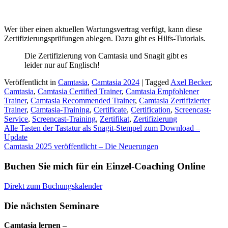
Wer über einen aktuellen Wartungsvertrag verfügt, kann diese
Zertifizierungsprüfungen ablegen. Dazu gibt es Hilfs-Tutorials.
Die Zertifizierung von Camtasia und Snagit gibt es
leider nur auf Englisch!
Veröffentlicht in
Camtasia
,
Camtasia 2024
|
Tagged
Axel Becker
,
Camtasia
,
Camtasia Certified Trainer
,
Camtasia Empfohlener
Trainer
,
Camtasia Recommended Trainer
,
Camtasia Zertifizierter
Trainer
,
Camtasia-Training
,
Certificate
,
Certification
,
Screencast-
Service
,
Screencast-Training
,
Zertifikat
,
Zertifizierung
Beitragsnavigation
Alle Tasten der Tastatur als Snagit-Stempel zum Download –
Update
Camtasia 2025 veröffentlicht – Die Neuerungen
Buchen Sie mich für ein Einzel-Coaching Online
Direkt zum Buchungskalender
Die nächsten Seminare
Camtasia lernen –