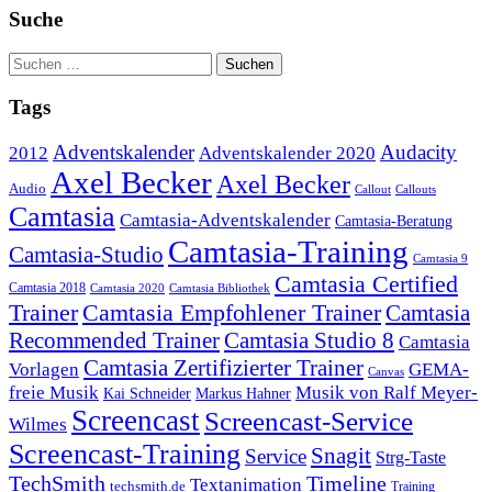
Suche
Tags
Adventskalender
Audacity
2012
Adventskalender 2020
Axel Becker
Axel Becker
Audio
Callout
Callouts
Camtasia
Camtasia-Adventskalender
Camtasia-Beratung
Camtasia-Training
Camtasia-Studio
Camtasia 9
Camtasia Certified
Camtasia 2018
Camtasia 2020
Camtasia Bibliothek
Trainer
Camtasia Empfohlener Trainer
Camtasia
Recommended Trainer
Camtasia Studio 8
Camtasia
Camtasia Zertifizierter Trainer
Vorlagen
GEMA-
Canvas
freie Musik
Musik von Ralf Meyer-
Markus Hahner
Kai Schneider
Screencast
Screencast-Service
Wilmes
Screencast-Training
Snagit
Service
Strg-Taste
TechSmith
Timeline
Textanimation
techsmith.de
Training