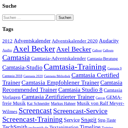
Suche
Tags
Adventskalender
Audacity
2012
Adventskalender 2020
Axel Becker
Axel Becker
Audio
Callout
Callouts
Camtasia
Camtasia-Adventskalender
Camtasia-Beratung
Camtasia-Training
Camtasia-Studio
Camtasia 9
Camtasia Certified
Camtasia 2018
Camtasia 2020
Camtasia Bibliothek
Trainer
Camtasia Empfohlener Trainer
Camtasia
Recommended Trainer
Camtasia Studio 8
Camtasia
Camtasia Zertifizierter Trainer
Vorlagen
GEMA-
Canvas
freie Musik
Musik von Ralf Meyer-
Markus Hahner
Kai Schneider
Screencast
Screencast-Service
Wilmes
Screencast-Training
Snagit
Service
Strg-Taste
TechSmith
Timeline
Textanimation
techsmith.de
Training