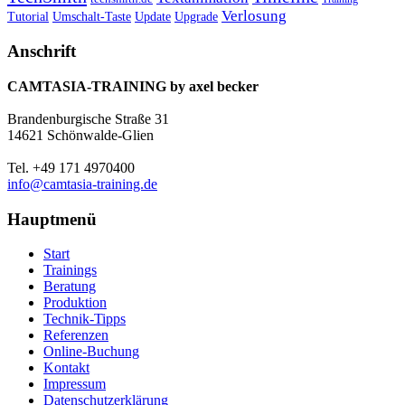
Verlosung
Umschalt-Taste
Update
Upgrade
Tutorial
Anschrift
CAMTASIA-TRAINING by axel becker
Brandenburgische Straße 31
14621 Schönwalde-Glien
Tel. +49 171 4970400
info@camtasia-training.de
Hauptmenü
Start
Trainings
Beratung
Produktion
Technik-Tipps
Referenzen
Online-Buchung
Kontakt
Impressum
Datenschutzerklärung