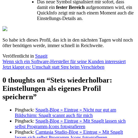
Das neue Symbol signalisiert mir sofort, dass
damit ein
fester Bereich
aufgenommen wird, ein
QuickInfo zeigt mir nach einem Moment auch die
Einstellungs-Details an.
So habe ich dieses Profil, das ich in den nächsten Tagen wohl noch
öfter benötigen werde, immer schnell in Reichweite.
Veröffentlicht in
Snagit
Beitragsnavigation
Wenn sich ein Software-Hersteller für seine Kunden interessiert
Jetzt klappt es: Umschalt statt Strg beim Verschieben
0 thoughts on “
Stets wiederholbar:
Einstellungen als eigenes Profil
speichern
”
Pingback:
SnagIt-Blog » Eintrag » Nicht nur gut am
Bildschirm: SnagIt scannt auch für mich
Pingback:
SnagIt-Blog » Eintrag » Mit SnagIt lassen sich
selbst Programm-Icons fotografieren
Pingback:
Camtasia Studio-Blog » Eintrag » Mit SnagIt
lassen sich selbst Programm-Icons fotografieren