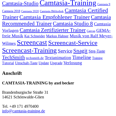
Camtasia-Training
Camtasia-Studio
Camtasia 9
Camtasia Certified
Camtasia 2018
Camtasia 2020
Camtasia Bibliothek
Trainer
Camtasia Empfohlener Trainer
Camtasia
Recommended Trainer
Camtasia Studio 8
Camtasia
Camtasia Zertifizierter Trainer
Vorlagen
GEMA-
Canvas
freie Musik
Musik von Ralf Meyer-
Markus Hahner
Kai Schneider
Screencast
Screencast-Service
Wilmes
Screencast-Training
Snagit
Service
Strg-Taste
TechSmith
Timeline
Textanimation
techsmith.de
Training
Verlosung
Umschalt-Taste
Update
Upgrade
Tutorial
Anschrift
CAMTASIA-TRAINING by axel becker
Brandenburgische Straße 31
14621 Schönwalde-Glien
Tel. +49 171 4970400
info@camtasia-training.de