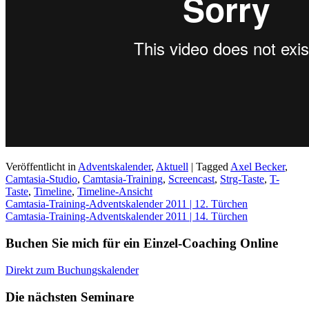
Veröffentlicht in
Adventskalender
,
Aktuell
|
Tagged
Axel Becker
,
Camtasia-Studio
,
Camtasia-Training
,
Screencast
,
Strg-Taste
,
T-
Taste
,
Timeline
,
Timeline-Ansicht
Beitragsnavigation
Camtasia-Training-Adventskalender 2011 | 12. Türchen
Camtasia-Training-Adventskalender 2011 | 14. Türchen
Buchen Sie mich für ein Einzel-Coaching Online
Direkt zum Buchungskalender
Die nächsten Seminare