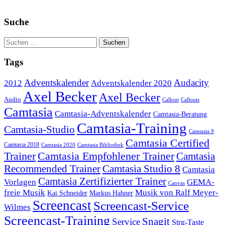
Suche
Tags
Adventskalender
Audacity
2012
Adventskalender 2020
Axel Becker
Axel Becker
Audio
Callout
Callouts
Camtasia
Camtasia-Adventskalender
Camtasia-Beratung
Camtasia-Training
Camtasia-Studio
Camtasia 9
Camtasia Certified
Camtasia 2018
Camtasia 2020
Camtasia Bibliothek
Trainer
Camtasia Empfohlener Trainer
Camtasia
Recommended Trainer
Camtasia Studio 8
Camtasia
Camtasia Zertifizierter Trainer
Vorlagen
GEMA-
Canvas
freie Musik
Musik von Ralf Meyer-
Markus Hahner
Kai Schneider
Screencast
Screencast-Service
Wilmes
Screencast-Training
Snagit
Service
Strg-Taste