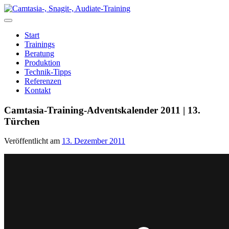
Zum
Inhalt
springen
Start
Trainings
Beratung
Produktion
Technik-Tipps
Referenzen
Kontakt
Camtasia-Training-Adventskalender 2011 | 13.
Türchen
Veröffentlicht am
13. Dezember 2011