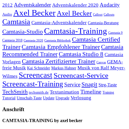
Adventskalender
Audacity
2012
Adventskalender 2020
Axel Becker
Axel Becker
Audio
Callout
Callouts
Camtasia
Camtasia-Adventskalender
Camtasia-Beratung
Camtasia-Training
Camtasia-Studio
Camtasia 9
Camtasia Certified
Camtasia 2018
Camtasia 2020
Camtasia Bibliothek
Trainer
Camtasia Empfohlener Trainer
Camtasia
Recommended Trainer
Camtasia Studio 8
Camtasia
Camtasia Zertifizierter Trainer
Vorlagen
GEMA-
Canvas
freie Musik
Musik von Ralf Meyer-
Markus Hahner
Kai Schneider
Screencast
Screencast-Service
Wilmes
Screencast-Training
Snagit
Service
Strg-Taste
TechSmith
Timeline
Textanimation
techsmith.de
Training
Verlosung
Umschalt-Taste
Update
Upgrade
Tutorial
Anschrift
CAMTASIA-TRAINING by axel becker