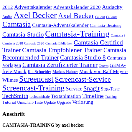
Adventskalender
Audacity
2012
Adventskalender 2020
Axel Becker
Axel Becker
Audio
Callout
Callouts
Camtasia
Camtasia-Adventskalender
Camtasia-Beratung
Camtasia-Training
Camtasia-Studio
Camtasia 9
Camtasia Certified
Camtasia 2018
Camtasia 2020
Camtasia Bibliothek
Trainer
Camtasia Empfohlener Trainer
Camtasia
Recommended Trainer
Camtasia Studio 8
Camtasia
Camtasia Zertifizierter Trainer
Vorlagen
GEMA-
Canvas
freie Musik
Musik von Ralf Meyer-
Markus Hahner
Kai Schneider
Screencast
Screencast-Service
Wilmes
Screencast-Training
Snagit
Service
Strg-Taste
TechSmith
Timeline
Textanimation
techsmith.de
Training
Verlosung
Umschalt-Taste
Update
Upgrade
Tutorial
Anschrift
CAMTASIA-TRAINING by axel becker