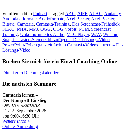
Veröffentlicht in
Podcast
|
Tagged
AAC
,
AIFF
,
ALAC
,
Audacity
,
Audiodateiformate
,
Audioformate
,
Axel Becker
,
Axel Becker
,
Bitrate
,
Camtasia
,
Camtasia-Training
,
Das Screencast-Frühstück
,
FLAC
,
M4A
,
MP3
,
OGG
,
OGG Vorbis
,
PCM
,
Screencast-
Training
,
Unkomprimiertes Audio
,
VLC Player
,
WAV
,
Winamp
Beitragsnavigation
Snagit – Tasten-Stempel hinzufügen – Das Lösungs-Video
PowerPoint-Folien ganz einfach in Camtasia-Videos nutzen – Das
Lösungs-Video
Buchen Sie mich für ein Einzel-Coaching Online
Direkt zum Buchungskalender
Die nächsten Seminare
Camtasia lernen –
Der Komplett-Einstieg
ONLINE-SEMINAR
21./22. September 2026
von 9:00-16:30 Uhr
Weitere Infos >
Online-Anmeldung