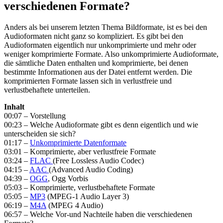
verschiedenen Formate?
Anders als bei unserem letzten Thema Bildformate, ist es bei den
Audioformaten nicht ganz so kompliziert. Es gibt bei den
Audioformaten eigentlich nur unkomprimierte und mehr oder
weniger komprimierte Formate. Also unkomprimierte Audioformate,
die sämtliche Daten enthalten und komprimierte, bei denen
bestimmte Informationen aus der Datei entfernt werden. Die
komprimierten Formate lassen sich in verlustfreie und
verlustbehaftete unterteilen.
Inhalt
00:07 – Vorstellung
00:23 – Welche Audioformate gibt es denn eigentlich und wie
unterscheiden sie sich?
01:17 –
Unkomprimierte Datenformate
03:01 – Komprimierte, aber verlustfreie Formate
03:24 –
FLAC
(Free Lossless Audio Codec)
04:15 –
AAC
(Advanced Audio Coding)
04:39 –
OGG
, Ogg Vorbis
05:03 – Komprimierte, verlustbehaftete Formate
05:05 –
MP3
(MPEG-1 Audio Layer 3)
06:19 –
M4A
(MPEG 4 Audio)
06:57 – Welche Vor-und Nachteile haben die verschiedenen