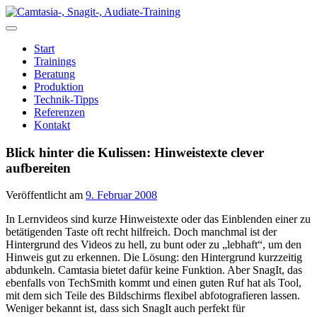
Zum
Inhalt
springen
Start
Trainings
Beratung
Produktion
Technik-Tipps
Referenzen
Kontakt
Blick hinter die Kulissen: Hinweistexte clever
aufbereiten
Veröffentlicht am
9. Februar 2008
In Lernvideos sind kurze Hinweistexte oder das Einblenden einer zu
betätigenden Taste oft recht hilfreich. Doch manchmal ist der
Hintergrund des Videos zu hell, zu bunt oder zu „lebhaft“, um den
Hinweis gut zu erkennen. Die Lösung: den Hintergrund kurzzeitig
abdunkeln. Camtasia bietet dafür keine Funktion. Aber SnagIt, das
ebenfalls von TechSmith kommt und einen guten Ruf hat als Tool,
mit dem sich Teile des Bildschirms flexibel abfotografieren lassen.
Weniger bekannt ist, dass sich SnagIt auch perfekt für