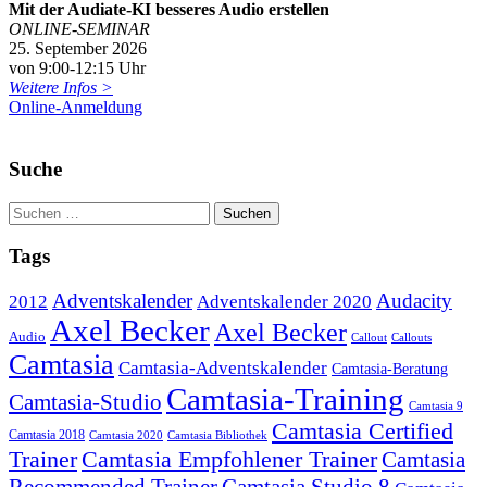
Mit der Audiate-KI besseres Audio erstellen
ONLINE-SEMINAR
25. September 2026
von 9:00-12:15 Uhr
Weitere Infos >
Online-Anmeldung
Suche
Tags
Adventskalender
Audacity
2012
Adventskalender 2020
Axel Becker
Axel Becker
Audio
Callout
Callouts
Camtasia
Camtasia-Adventskalender
Camtasia-Beratung
Camtasia-Training
Camtasia-Studio
Camtasia 9
Camtasia Certified
Camtasia 2018
Camtasia 2020
Camtasia Bibliothek
Trainer
Camtasia Empfohlener Trainer
Camtasia