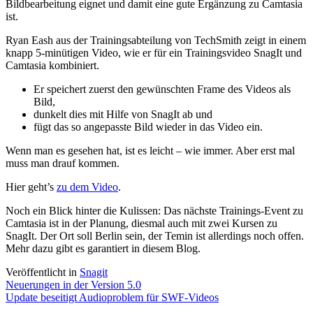
Bildbearbeitung eignet und damit eine gute Ergänzung zu Camtasia
ist.
Ryan Eash aus der Trainingsabteilung von TechSmith zeigt in einem
knapp 5-minütigen Video, wie er für ein Trainingsvideo SnagIt und
Camtasia kombiniert.
Er speichert zuerst den gewünschten Frame des Videos als
Bild,
dunkelt dies mit Hilfe von SnagIt ab und
fügt das so angepasste Bild wieder in das Video ein.
Wenn man es gesehen hat, ist es leicht – wie immer. Aber erst mal
muss man drauf kommen.
Hier geht’s
zu dem Video
.
Noch ein Blick hinter die Kulissen: Das nächste Trainings-Event zu
Camtasia ist in der Planung, diesmal auch mit zwei Kursen zu
SnagIt. Der Ort soll Berlin sein, der Temin ist allerdings noch offen.
Mehr dazu gibt es garantiert in diesem Blog.
Veröffentlicht in
Snagit
Beitragsnavigation
Neuerungen in der Version 5.0
Update beseitigt Audioproblem für SWF-Videos