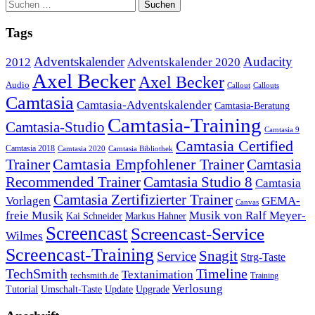
Tags
Adventskalender
Audacity
2012
Adventskalender 2020
Axel Becker
Axel Becker
Audio
Callout
Callouts
Camtasia
Camtasia-Adventskalender
Camtasia-Beratung
Camtasia-Training
Camtasia-Studio
Camtasia 9
Camtasia Certified
Camtasia 2018
Camtasia 2020
Camtasia Bibliothek
Trainer
Camtasia Empfohlener Trainer
Camtasia
Recommended Trainer
Camtasia Studio 8
Camtasia
Camtasia Zertifizierter Trainer
Vorlagen
GEMA-
Canvas
freie Musik
Musik von Ralf Meyer-
Markus Hahner
Kai Schneider
Screencast
Screencast-Service
Wilmes
Screencast-Training
Snagit
Service
Strg-Taste
TechSmith
Timeline
Textanimation
techsmith.de
Training
Verlosung
Umschalt-Taste
Update
Upgrade
Tutorial