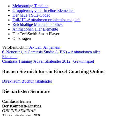
Mehrspurige Timeline
Gruppierung von Timeline-Elementen
Der neue TSC2-Codec
Full-HD-Aufnahmen problemlos möglich
Reichhaltige Medienbibliothek
Animationen aller Elemente
Der TechSmith Smart Player
Quizfragen
Veröffentlicht in
Aktuell
,
Allgemein
Beitragsnavigation
6. Neuerung in Camtasia Studio 8 (EN) – Animationen aller
Elemente
Camtasia-Training-Adventskalender 2012 | Gewinnspiel
Buchen Sie mich für ein Einzel-Coaching Online
Direkt zum Buchungskalender
Die nächsten Seminare
Camtasia lernen –
Der Komplett-Einstieg
ONLINE-SEMINAR
21./22. September 2026