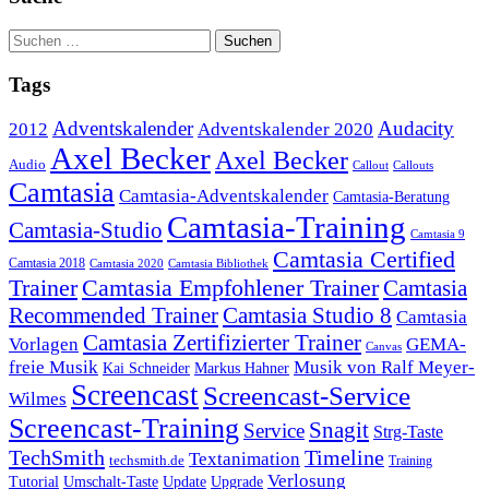
Tags
Adventskalender
Audacity
2012
Adventskalender 2020
Axel Becker
Axel Becker
Audio
Callout
Callouts
Camtasia
Camtasia-Adventskalender
Camtasia-Beratung
Camtasia-Training
Camtasia-Studio
Camtasia 9
Camtasia Certified
Camtasia 2018
Camtasia 2020
Camtasia Bibliothek
Trainer
Camtasia Empfohlener Trainer
Camtasia
Recommended Trainer
Camtasia Studio 8
Camtasia
Camtasia Zertifizierter Trainer
Vorlagen
GEMA-
Canvas
freie Musik
Musik von Ralf Meyer-
Markus Hahner
Kai Schneider
Screencast
Screencast-Service
Wilmes
Screencast-Training
Snagit
Service
Strg-Taste
TechSmith
Timeline
Textanimation
techsmith.de
Training
Verlosung
Umschalt-Taste
Update
Upgrade
Tutorial