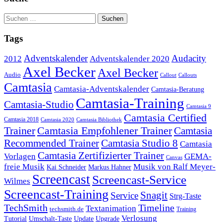
Tags
Adventskalender
Audacity
2012
Adventskalender 2020
Axel Becker
Axel Becker
Audio
Callout
Callouts
Camtasia
Camtasia-Adventskalender
Camtasia-Beratung
Camtasia-Training
Camtasia-Studio
Camtasia 9
Camtasia Certified
Camtasia 2018
Camtasia 2020
Camtasia Bibliothek
Trainer
Camtasia Empfohlener Trainer
Camtasia
Recommended Trainer
Camtasia Studio 8
Camtasia
Camtasia Zertifizierter Trainer
Vorlagen
GEMA-
Canvas
freie Musik
Musik von Ralf Meyer-
Markus Hahner
Kai Schneider
Screencast
Screencast-Service
Wilmes
Screencast-Training
Snagit
Service
Strg-Taste
TechSmith
Timeline
Textanimation
techsmith.de
Training
Verlosung
Umschalt-Taste
Update
Upgrade
Tutorial