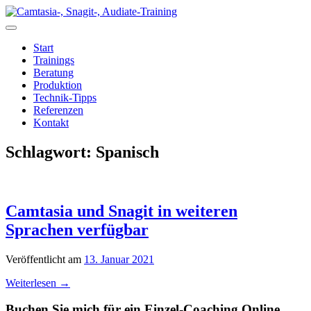
Zum
Inhalt
springen
Start
Trainings
Beratung
Produktion
Technik-Tipps
Referenzen
Kontakt
Schlagwort:
Spanisch
Camtasia und Snagit in weiteren
Sprachen verfügbar
Veröffentlicht am
13. Januar 2021
Weiterlesen
→
Buchen Sie mich für ein Einzel-Coaching Online