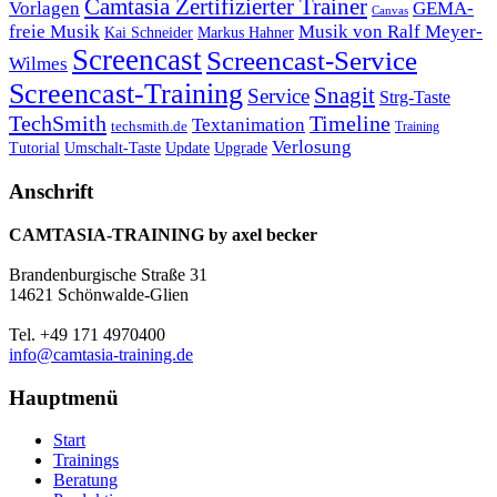
Camtasia Zertifizierter Trainer
Vorlagen
GEMA-
Canvas
freie Musik
Musik von Ralf Meyer-
Markus Hahner
Kai Schneider
Screencast
Screencast-Service
Wilmes
Screencast-Training
Snagit
Service
Strg-Taste
TechSmith
Timeline
Textanimation
techsmith.de
Training
Verlosung
Umschalt-Taste
Update
Upgrade
Tutorial
Anschrift
CAMTASIA-TRAINING by axel becker
Brandenburgische Straße 31
14621 Schönwalde-Glien
Tel. +49 171 4970400
info@camtasia-training.de
Hauptmenü
Start
Trainings
Beratung