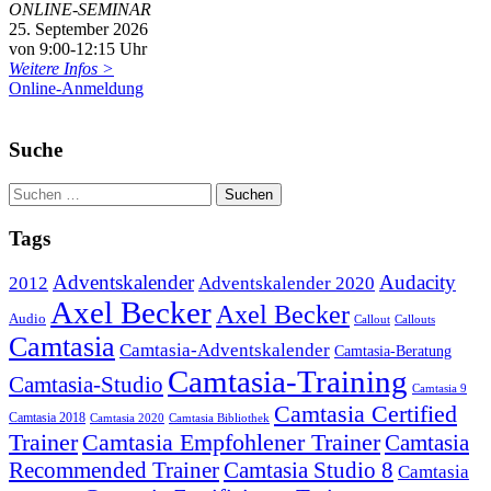
ONLINE-SEMINAR
25. September 2026
von 9:00-12:15 Uhr
Weitere Infos >
Online-Anmeldung
Suche
Tags
Adventskalender
Audacity
2012
Adventskalender 2020
Axel Becker
Axel Becker
Audio
Callout
Callouts
Camtasia
Camtasia-Adventskalender
Camtasia-Beratung
Camtasia-Training
Camtasia-Studio
Camtasia 9
Camtasia Certified
Camtasia 2018
Camtasia 2020
Camtasia Bibliothek
Trainer
Camtasia Empfohlener Trainer
Camtasia
Recommended Trainer
Camtasia Studio 8
Camtasia