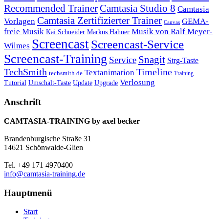
Recommended Trainer
Camtasia Studio 8
Camtasia
Camtasia Zertifizierter Trainer
Vorlagen
GEMA-
Canvas
freie Musik
Musik von Ralf Meyer-
Markus Hahner
Kai Schneider
Screencast
Screencast-Service
Wilmes
Screencast-Training
Snagit
Service
Strg-Taste
TechSmith
Timeline
Textanimation
techsmith.de
Training
Verlosung
Umschalt-Taste
Update
Upgrade
Tutorial
Anschrift
CAMTASIA-TRAINING by axel becker
Brandenburgische Straße 31
14621 Schönwalde-Glien
Tel. +49 171 4970400
info@camtasia-training.de
Hauptmenü
Start