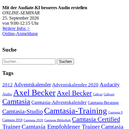
Mit der Audiate-KI besseres Audio erstellen
ONLINE-SEMINAR
25. September 2026
von 9:00-12:15 Uhr
Weitere Infos >
Online-Anmeldung
Suche
Tags
Adventskalender
Audacity
2012
Adventskalender 2020
Axel Becker
Axel Becker
Audio
Callout
Callouts
Camtasia
Camtasia-Adventskalender
Camtasia-Beratung
Camtasia-Training
Camtasia-Studio
Camtasia 9
Camtasia Certified
Camtasia 2018
Camtasia 2020
Camtasia Bibliothek
Trainer
Camtasia Empfohlener Trainer
Camtasia