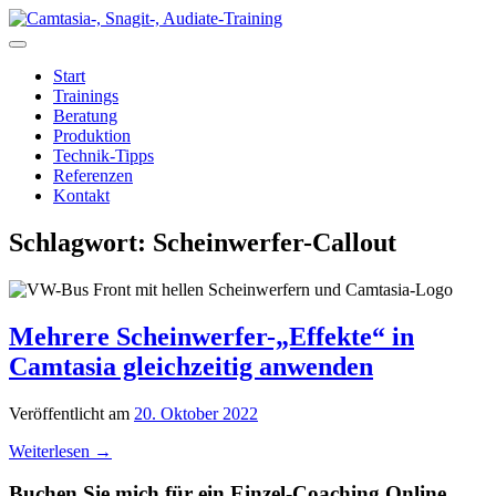
Zum
Inhalt
springen
Start
Trainings
Beratung
Produktion
Technik-Tipps
Referenzen
Kontakt
Schlagwort:
Scheinwerfer-Callout
Mehrere Scheinwerfer-„Effekte“ in
Camtasia gleichzeitig anwenden
Veröffentlicht am
20. Oktober 2022
Weiterlesen
→
Buchen Sie mich für ein Einzel-Coaching Online