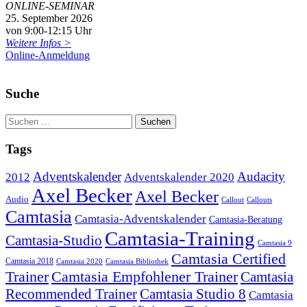
ONLINE-SEMINAR
25. September 2026
von 9:00-12:15 Uhr
Weitere Infos >
Online-Anmeldung
Suche
Tags
Adventskalender
Audacity
2012
Adventskalender 2020
Axel Becker
Axel Becker
Audio
Callout
Callouts
Camtasia
Camtasia-Adventskalender
Camtasia-Beratung
Camtasia-Training
Camtasia-Studio
Camtasia 9
Camtasia Certified
Camtasia 2018
Camtasia 2020
Camtasia Bibliothek
Trainer
Camtasia Empfohlener Trainer
Camtasia
Recommended Trainer
Camtasia Studio 8
Camtasia