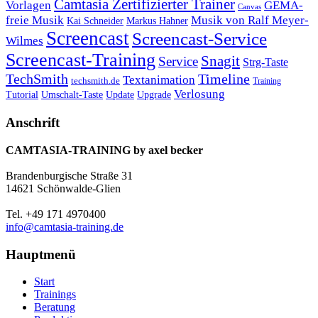
Camtasia Zertifizierter Trainer
Vorlagen
GEMA-
Canvas
freie Musik
Musik von Ralf Meyer-
Markus Hahner
Kai Schneider
Screencast
Screencast-Service
Wilmes
Screencast-Training
Snagit
Service
Strg-Taste
TechSmith
Timeline
Textanimation
techsmith.de
Training
Verlosung
Umschalt-Taste
Update
Upgrade
Tutorial
Anschrift
CAMTASIA-TRAINING by axel becker
Brandenburgische Straße 31
14621 Schönwalde-Glien
Tel. +49 171 4970400
info@camtasia-training.de
Hauptmenü
Start
Trainings
Beratung