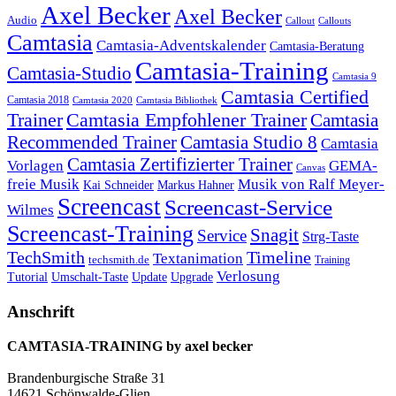
Axel Becker
Axel Becker
Audio
Callout
Callouts
Camtasia
Camtasia-Adventskalender
Camtasia-Beratung
Camtasia-Training
Camtasia-Studio
Camtasia 9
Camtasia Certified
Camtasia 2018
Camtasia 2020
Camtasia Bibliothek
Trainer
Camtasia Empfohlener Trainer
Camtasia
Recommended Trainer
Camtasia Studio 8
Camtasia
Camtasia Zertifizierter Trainer
Vorlagen
GEMA-
Canvas
freie Musik
Musik von Ralf Meyer-
Markus Hahner
Kai Schneider
Screencast
Screencast-Service
Wilmes
Screencast-Training
Snagit
Service
Strg-Taste
TechSmith
Timeline
Textanimation
techsmith.de
Training
Verlosung
Umschalt-Taste
Update
Upgrade
Tutorial
Anschrift
CAMTASIA-TRAINING by axel becker
Brandenburgische Straße 31
14621 Schönwalde-Glien