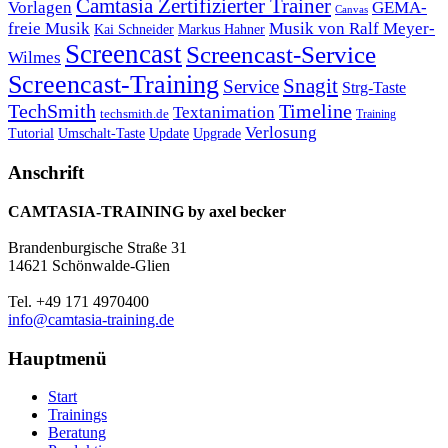
Camtasia Zertifizierter Trainer
Vorlagen
GEMA-
Canvas
freie Musik
Musik von Ralf Meyer-
Markus Hahner
Kai Schneider
Screencast
Screencast-Service
Wilmes
Screencast-Training
Snagit
Service
Strg-Taste
TechSmith
Timeline
Textanimation
techsmith.de
Training
Verlosung
Umschalt-Taste
Update
Upgrade
Tutorial
Anschrift
CAMTASIA-TRAINING by axel becker
Brandenburgische Straße 31
14621 Schönwalde-Glien
Tel. +49 171 4970400
info@camtasia-training.de
Hauptmenü
Start
Trainings
Beratung