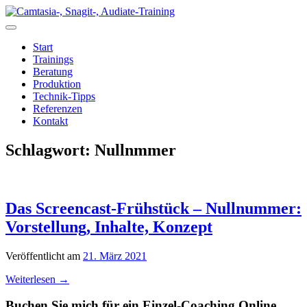
Zum
Inhalt
springen
Start
Trainings
Beratung
Produktion
Technik-Tipps
Referenzen
Kontakt
Schlagwort:
Nullnmmer
Das Screencast-Frühstück – Nullnummer:
Vorstellung, Inhalte, Konzept
Veröffentlicht am
21. März 2021
Weiterlesen
→
Buchen Sie mich für ein Einzel-Coaching Online