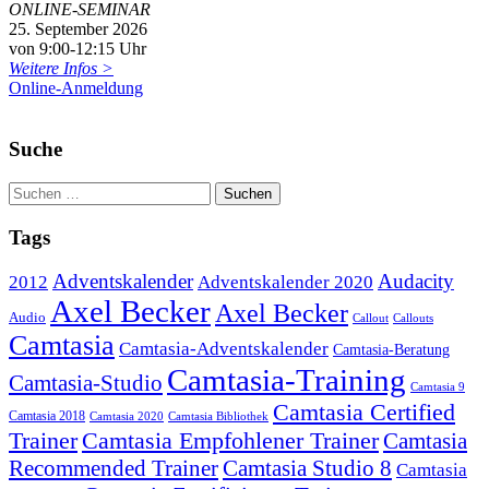
ONLINE-SEMINAR
25. September 2026
von 9:00-12:15 Uhr
Weitere Infos >
Online-Anmeldung
Suche
Tags
Adventskalender
Audacity
2012
Adventskalender 2020
Axel Becker
Axel Becker
Audio
Callout
Callouts
Camtasia
Camtasia-Adventskalender
Camtasia-Beratung
Camtasia-Training
Camtasia-Studio
Camtasia 9
Camtasia Certified
Camtasia 2018
Camtasia 2020
Camtasia Bibliothek
Trainer
Camtasia Empfohlener Trainer
Camtasia
Recommended Trainer
Camtasia Studio 8
Camtasia