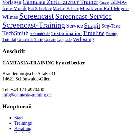
Camtasia Zertifizierter Trainer
Vorlagen
GEMA-
Canvas
freie Musik
Musik von Ralf Meyer-
Markus Hahner
Kai Schneider
Screencast
Screencast-Service
Wilmes
Screencast-Training
Snagit
Service
Strg-Taste
TechSmith
Timeline
Textanimation
techsmith.de
Training
Verlosung
Umschalt-Taste
Update
Upgrade
Tutorial
Anschrift
CAMTASIA-TRAINING by axel becker
Brandenburgische Straße 31
14621 Schönwalde-Glien
Tel. +49 171 4970400
info@camtasia-training.de
Hauptmenü
Start
Trainings
Beratung