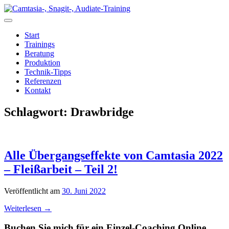
Zum
Inhalt
springen
Start
Trainings
Beratung
Produktion
Technik-Tipps
Referenzen
Kontakt
Schlagwort:
Drawbridge
Alle Übergangseffekte von Camtasia 2022
– Fleißarbeit – Teil 2!
Veröffentlicht am
30. Juni 2022
Weiterlesen
→
Buchen Sie mich für ein Einzel-Coaching Online