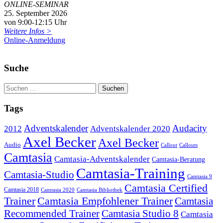
ONLINE-SEMINAR
25. September 2026
von 9:00-12:15 Uhr
Weitere Infos >
Online-Anmeldung
Suche
Tags
Adventskalender
Audacity
2012
Adventskalender 2020
Axel Becker
Axel Becker
Audio
Callout
Callouts
Camtasia
Camtasia-Adventskalender
Camtasia-Beratung
Camtasia-Training
Camtasia-Studio
Camtasia 9
Camtasia Certified
Camtasia 2018
Camtasia 2020
Camtasia Bibliothek
Trainer
Camtasia Empfohlener Trainer
Camtasia
Recommended Trainer
Camtasia Studio 8
Camtasia