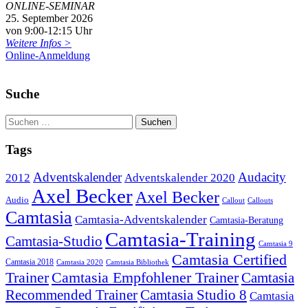
ONLINE-SEMINAR
25. September 2026
von 9:00-12:15 Uhr
Weitere Infos >
Online-Anmeldung
Suche
Tags
Adventskalender
Audacity
2012
Adventskalender 2020
Axel Becker
Axel Becker
Audio
Callout
Callouts
Camtasia
Camtasia-Adventskalender
Camtasia-Beratung
Camtasia-Training
Camtasia-Studio
Camtasia 9
Camtasia Certified
Camtasia 2018
Camtasia 2020
Camtasia Bibliothek
Trainer
Camtasia Empfohlener Trainer
Camtasia
Recommended Trainer
Camtasia Studio 8
Camtasia