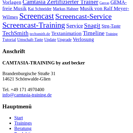
Camtasia Zertifizierter Trainer
Vorlagen
GEMA-
Canvas
freie Musik
Musik von Ralf Meyer-
Markus Hahner
Kai Schneider
Screencast
Screencast-Service
Wilmes
Screencast-Training
Snagit
Service
Strg-Taste
TechSmith
Timeline
Textanimation
techsmith.de
Training
Verlosung
Umschalt-Taste
Update
Upgrade
Tutorial
Anschrift
CAMTASIA-TRAINING by axel becker
Brandenburgische Straße 31
14621 Schönwalde-Glien
Tel. +49 171 4970400
info@camtasia-training.de
Hauptmenü
Start
Trainings
Beratung