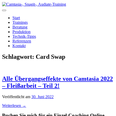
Zum
Inhalt
springen
Start
Trainings
Beratung
Produktion
Technik-Tipps
Referenzen
Kontakt
Schlagwort:
Card Swap
Alle Übergangseffekte von Camtasia 2022
– Fleißarbeit – Teil 2!
Veröffentlicht am
30. Juni 2022
Weiterlesen
→
Buchen Sie mich für ein Einzel-Coaching Online