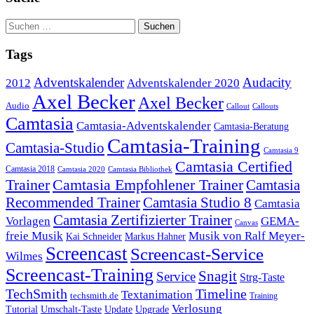
Tags
Adventskalender
Audacity
2012
Adventskalender 2020
Axel Becker
Axel Becker
Audio
Callout
Callouts
Camtasia
Camtasia-Adventskalender
Camtasia-Beratung
Camtasia-Training
Camtasia-Studio
Camtasia 9
Camtasia Certified
Camtasia 2018
Camtasia 2020
Camtasia Bibliothek
Trainer
Camtasia Empfohlener Trainer
Camtasia
Recommended Trainer
Camtasia Studio 8
Camtasia
Camtasia Zertifizierter Trainer
Vorlagen
GEMA-
Canvas
freie Musik
Musik von Ralf Meyer-
Markus Hahner
Kai Schneider
Screencast
Screencast-Service
Wilmes
Screencast-Training
Snagit
Service
Strg-Taste
TechSmith
Timeline
Textanimation
techsmith.de
Training
Verlosung
Umschalt-Taste
Update
Upgrade
Tutorial