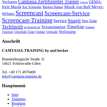
Camtasia Zertifizierter Trainer
Vorlagen
GEMA-
Canvas
freie Musik
Musik von Ralf Meyer-
Markus Hahner
Kai Schneider
Screencast
Screencast-Service
Wilmes
Screencast-Training
Snagit
Service
Strg-Taste
TechSmith
Timeline
Textanimation
techsmith.de
Training
Verlosung
Umschalt-Taste
Update
Upgrade
Tutorial
Anschrift
CAMTASIA-TRAINING by axel becker
Brandenburgische Straße 31
14621 Schönwalde-Glien
Tel. +49 171 4970400
info@camtasia-training.de
Hauptmenü
Start
Trainings
Beratung