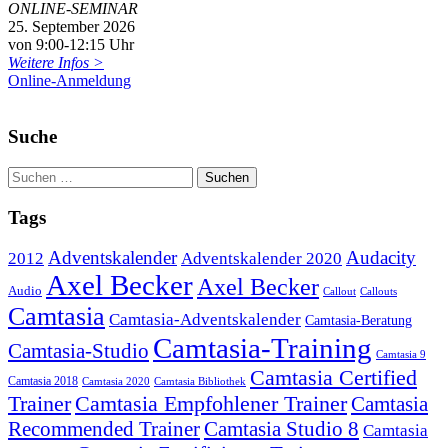
ONLINE-SEMINAR
25. September 2026
von 9:00-12:15 Uhr
Weitere Infos >
Online-Anmeldung
Suche
Tags
Adventskalender
Audacity
2012
Adventskalender 2020
Axel Becker
Axel Becker
Audio
Callout
Callouts
Camtasia
Camtasia-Adventskalender
Camtasia-Beratung
Camtasia-Training
Camtasia-Studio
Camtasia 9
Camtasia Certified
Camtasia 2018
Camtasia 2020
Camtasia Bibliothek
Trainer
Camtasia Empfohlener Trainer
Camtasia
Recommended Trainer
Camtasia Studio 8
Camtasia