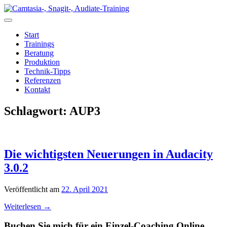
Zum
Inhalt
springen
Start
Trainings
Beratung
Produktion
Technik-Tipps
Referenzen
Kontakt
Schlagwort:
AUP3
Die wichtigsten Neuerungen in Audacity
3.0.2
Veröffentlicht am
22. April 2021
Weiterlesen
→
Buchen Sie mich für ein Einzel-Coaching Online