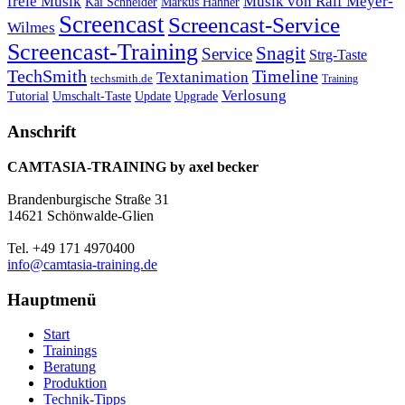
freie Musik
Musik von Ralf Meyer-
Markus Hahner
Kai Schneider
Screencast
Screencast-Service
Wilmes
Screencast-Training
Snagit
Service
Strg-Taste
TechSmith
Timeline
Textanimation
techsmith.de
Training
Verlosung
Umschalt-Taste
Update
Upgrade
Tutorial
Anschrift
CAMTASIA-TRAINING by axel becker
Brandenburgische Straße 31
14621 Schönwalde-Glien
Tel. +49 171 4970400
info@camtasia-training.de
Hauptmenü
Start
Trainings
Beratung
Produktion
Technik-Tipps