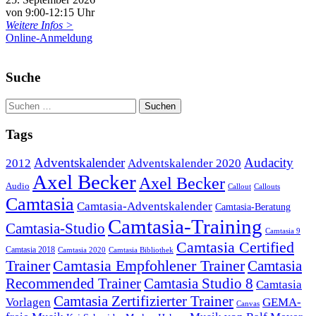
von 9:00-12:15 Uhr
Weitere Infos >
Online-Anmeldung
Suche
Tags
Adventskalender
Audacity
2012
Adventskalender 2020
Axel Becker
Axel Becker
Audio
Callout
Callouts
Camtasia
Camtasia-Adventskalender
Camtasia-Beratung
Camtasia-Training
Camtasia-Studio
Camtasia 9
Camtasia Certified
Camtasia 2018
Camtasia 2020
Camtasia Bibliothek
Trainer
Camtasia Empfohlener Trainer
Camtasia
Recommended Trainer
Camtasia Studio 8
Camtasia
Camtasia Zertifizierter Trainer
Vorlagen
GEMA-
Canvas