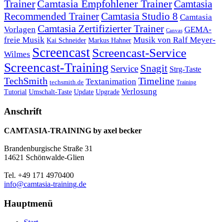
Trainer
Camtasia Empfohlener Trainer
Camtasia
Recommended Trainer
Camtasia Studio 8
Camtasia
Camtasia Zertifizierter Trainer
Vorlagen
GEMA-
Canvas
freie Musik
Musik von Ralf Meyer-
Markus Hahner
Kai Schneider
Screencast
Screencast-Service
Wilmes
Screencast-Training
Snagit
Service
Strg-Taste
TechSmith
Timeline
Textanimation
techsmith.de
Training
Verlosung
Umschalt-Taste
Update
Upgrade
Tutorial
Anschrift
CAMTASIA-TRAINING by axel becker
Brandenburgische Straße 31
14621 Schönwalde-Glien
Tel. +49 171 4970400
info@camtasia-training.de
Hauptmenü