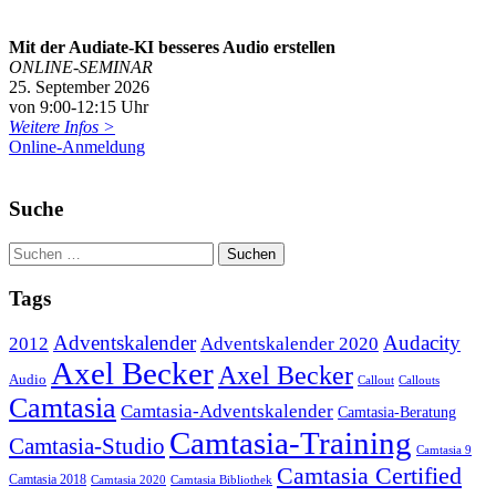
Mit der Audiate-KI besseres Audio erstellen
ONLINE-SEMINAR
25. September 2026
von 9:00-12:15 Uhr
Weitere Infos >
Online-Anmeldung
Suche
Tags
Adventskalender
Audacity
2012
Adventskalender 2020
Axel Becker
Axel Becker
Audio
Callout
Callouts
Camtasia
Camtasia-Adventskalender
Camtasia-Beratung
Camtasia-Training
Camtasia-Studio
Camtasia 9
Camtasia Certified
Camtasia 2018
Camtasia 2020
Camtasia Bibliothek