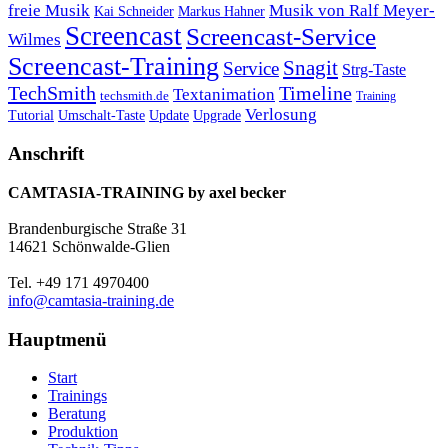
freie Musik
Musik von Ralf Meyer-
Markus Hahner
Kai Schneider
Screencast
Screencast-Service
Wilmes
Screencast-Training
Snagit
Service
Strg-Taste
TechSmith
Timeline
Textanimation
techsmith.de
Training
Verlosung
Umschalt-Taste
Update
Upgrade
Tutorial
Anschrift
CAMTASIA-TRAINING by axel becker
Brandenburgische Straße 31
14621 Schönwalde-Glien
Tel. +49 171 4970400
info@camtasia-training.de
Hauptmenü
Start
Trainings
Beratung
Produktion