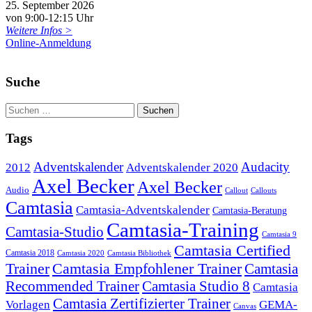
25. September 2026
von 9:00-12:15 Uhr
Weitere Infos >
Online-Anmeldung
Suche
Tags
Adventskalender
Audacity
2012
Adventskalender 2020
Axel Becker
Axel Becker
Audio
Callout
Callouts
Camtasia
Camtasia-Adventskalender
Camtasia-Beratung
Camtasia-Training
Camtasia-Studio
Camtasia 9
Camtasia Certified
Camtasia 2018
Camtasia 2020
Camtasia Bibliothek
Trainer
Camtasia Empfohlener Trainer
Camtasia
Recommended Trainer
Camtasia Studio 8
Camtasia
Camtasia Zertifizierter Trainer
Vorlagen
GEMA-
Canvas