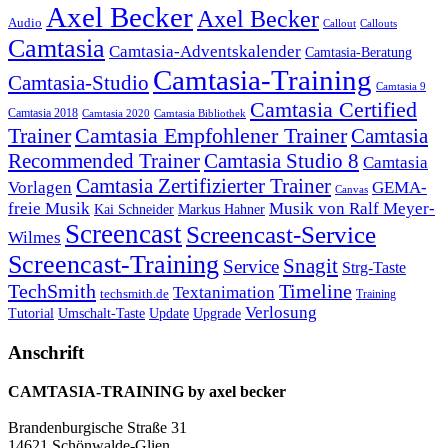
Axel Becker
Axel Becker
Audio
Callout
Callouts
Camtasia
Camtasia-Adventskalender
Camtasia-Beratung
Camtasia-Training
Camtasia-Studio
Camtasia 9
Camtasia Certified
Camtasia 2018
Camtasia 2020
Camtasia Bibliothek
Trainer
Camtasia Empfohlener Trainer
Camtasia
Recommended Trainer
Camtasia Studio 8
Camtasia
Camtasia Zertifizierter Trainer
Vorlagen
GEMA-
Canvas
freie Musik
Musik von Ralf Meyer-
Markus Hahner
Kai Schneider
Screencast
Screencast-Service
Wilmes
Screencast-Training
Snagit
Service
Strg-Taste
TechSmith
Timeline
Textanimation
techsmith.de
Training
Verlosung
Umschalt-Taste
Update
Upgrade
Tutorial
Anschrift
CAMTASIA-TRAINING by axel becker
Brandenburgische Straße 31
14621 Schönwalde-Glien