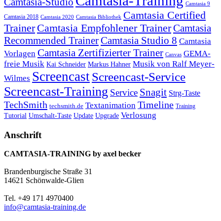
Camtasia-Training
Camtasia-Studio
Camtasia 9
Camtasia Certified
Camtasia 2018
Camtasia 2020
Camtasia Bibliothek
Trainer
Camtasia Empfohlener Trainer
Camtasia
Recommended Trainer
Camtasia Studio 8
Camtasia
Camtasia Zertifizierter Trainer
Vorlagen
GEMA-
Canvas
freie Musik
Musik von Ralf Meyer-
Markus Hahner
Kai Schneider
Screencast
Screencast-Service
Wilmes
Screencast-Training
Snagit
Service
Strg-Taste
TechSmith
Timeline
Textanimation
techsmith.de
Training
Verlosung
Umschalt-Taste
Update
Upgrade
Tutorial
Anschrift
CAMTASIA-TRAINING by axel becker
Brandenburgische Straße 31
14621 Schönwalde-Glien
Tel. +49 171 4970400
info@camtasia-training.de