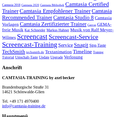
Camtasia Certified
Camtasia 2018
Camtasia 2020
Camtasia Bibliothek
Trainer
Camtasia Empfohlener Trainer
Camtasia
Recommended Trainer
Camtasia Studio 8
Camtasia
Camtasia Zertifizierter Trainer
Vorlagen
GEMA-
Canvas
freie Musik
Musik von Ralf Meyer-
Markus Hahner
Kai Schneider
Screencast
Screencast-Service
Wilmes
Screencast-Training
Snagit
Service
Strg-Taste
TechSmith
Timeline
Textanimation
techsmith.de
Training
Verlosung
Umschalt-Taste
Update
Upgrade
Tutorial
Anschrift
CAMTASIA-TRAINING by axel becker
Brandenburgische Straße 31
14621 Schönwalde-Glien
Tel. +49 171 4970400
info@camtasia-training.de
Hauptmenü