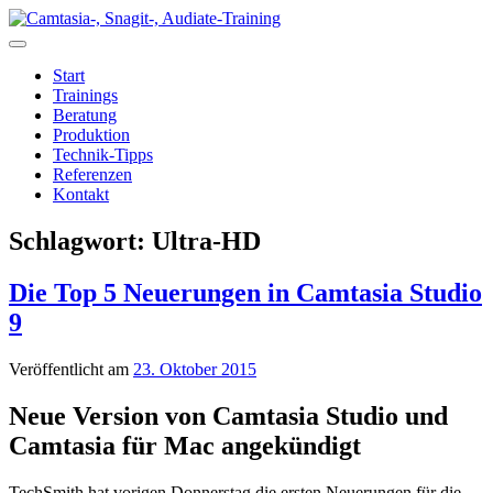
Zum
Inhalt
springen
Start
Trainings
Beratung
Produktion
Technik-Tipps
Referenzen
Kontakt
Schlagwort:
Ultra-HD
Die Top 5 Neuerungen in Camtasia Studio
9
Veröffentlicht am
23. Oktober 2015
Neue Version von Camtasia Studio und
Camtasia für Mac angekündigt
TechSmith hat vorigen Donnerstag die ersten Neuerungen für die