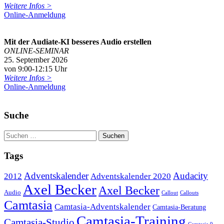
Weitere Infos >
Online-Anmeldung
Mit der Audiate-KI besseres Audio erstellen
ONLINE-SEMINAR
25. September 2026
von 9:00-12:15 Uhr
Weitere Infos >
Online-Anmeldung
Suche
Tags
Adventskalender
Audacity
2012
Adventskalender 2020
Axel Becker
Axel Becker
Audio
Callout
Callouts
Camtasia
Camtasia-Adventskalender
Camtasia-Beratung
Camtasia-Training
Camtasia-Studio