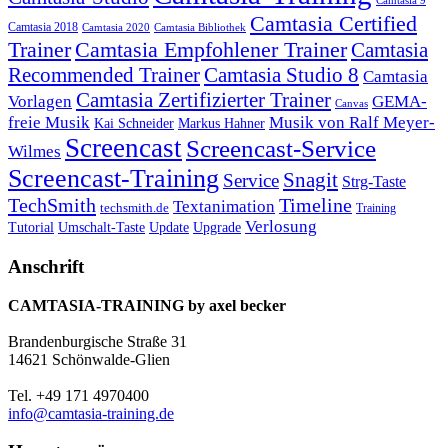
Camtasia 9
Camtasia Certified
Camtasia 2018
Camtasia 2020
Camtasia Bibliothek
Trainer
Camtasia Empfohlener Trainer
Camtasia
Recommended Trainer
Camtasia Studio 8
Camtasia
Camtasia Zertifizierter Trainer
Vorlagen
GEMA-
Canvas
freie Musik
Musik von Ralf Meyer-
Markus Hahner
Kai Schneider
Screencast
Screencast-Service
Wilmes
Screencast-Training
Snagit
Service
Strg-Taste
TechSmith
Timeline
Textanimation
techsmith.de
Training
Verlosung
Umschalt-Taste
Update
Upgrade
Tutorial
Anschrift
CAMTASIA-TRAINING by axel becker
Brandenburgische Straße 31
14621 Schönwalde-Glien
Tel. +49 171 4970400
info@camtasia-training.de