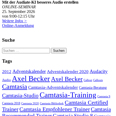
Mit der Audiate-KI besseres Audio erstellen
ONLINE-SEMINAR
25. September 2026
von 9:00-12:15 Uhr
Weitere Infos >
Online-Anmeldung
Suche
Tags
Adventskalender
Audacity
2012
Adventskalender 2020
Axel Becker
Axel Becker
Audio
Callout
Callouts
Camtasia
Camtasia-Adventskalender
Camtasia-Beratung
Camtasia-Training
Camtasia-Studio
Camtasia 9
Camtasia Certified
Camtasia 2018
Camtasia 2020
Camtasia Bibliothek
Trainer
Camtasia Empfohlener Trainer
Camtasia
Recommended Trainer
Camtasia Studio 8