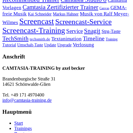
Camtasia
Camtasia Zertifizierter Trainer
Vorlagen
GEMA-
Canvas
freie Musik
Musik von Ralf Meyer-
Markus Hahner
Kai Schneider
Screencast
Screencast-Service
Wilmes
Screencast-Training
Snagit
Service
Strg-Taste
TechSmith
Timeline
Textanimation
techsmith.de
Training
Verlosung
Umschalt-Taste
Update
Upgrade
Tutorial
Anschrift
CAMTASIA-TRAINING by axel becker
Brandenburgische Straße 31
14621 Schönwalde-Glien
Tel. +49 171 4970400
info@camtasia-training.de
Hauptmenü
Start
Trainings