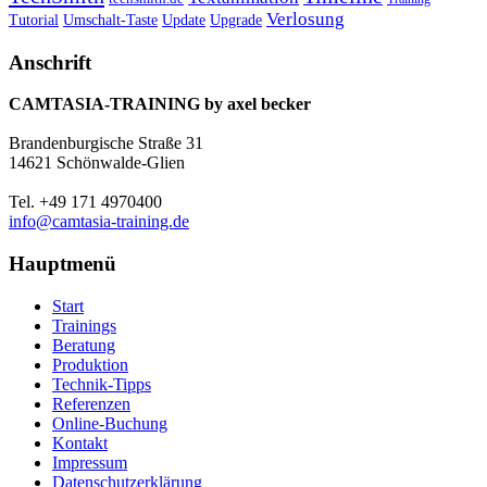
Verlosung
Umschalt-Taste
Update
Upgrade
Tutorial
Anschrift
CAMTASIA-TRAINING by axel becker
Brandenburgische Straße 31
14621 Schönwalde-Glien
Tel. +49 171 4970400
info@camtasia-training.de
Hauptmenü
Start
Trainings
Beratung
Produktion
Technik-Tipps
Referenzen
Online-Buchung
Kontakt
Impressum
Datenschutzerklärung