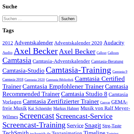
Suche
Tags
Adventskalender
Audacity
2012
Adventskalender 2020
Axel Becker
Axel Becker
Audio
Callout
Callouts
Camtasia
Camtasia-Adventskalender
Camtasia-Beratung
Camtasia-Training
Camtasia-Studio
Camtasia 9
Camtasia Certified
Camtasia 2018
Camtasia 2020
Camtasia Bibliothek
Trainer
Camtasia Empfohlener Trainer
Camtasia
Recommended Trainer
Camtasia Studio 8
Camtasia
Camtasia Zertifizierter Trainer
Vorlagen
GEMA-
Canvas
freie Musik
Musik von Ralf Meyer-
Markus Hahner
Kai Schneider
Screencast
Screencast-Service
Wilmes
Screencast-Training
Snagit
Service
Strg-Taste
TechSmith
Timeline
Textanimation
techsmith.de
Training