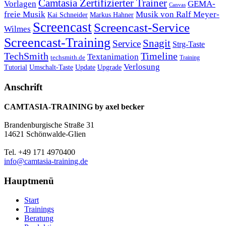
Camtasia Zertifizierter Trainer
Vorlagen
GEMA-
Canvas
freie Musik
Musik von Ralf Meyer-
Markus Hahner
Kai Schneider
Screencast
Screencast-Service
Wilmes
Screencast-Training
Snagit
Service
Strg-Taste
TechSmith
Timeline
Textanimation
techsmith.de
Training
Verlosung
Umschalt-Taste
Update
Upgrade
Tutorial
Anschrift
CAMTASIA-TRAINING by axel becker
Brandenburgische Straße 31
14621 Schönwalde-Glien
Tel. +49 171 4970400
info@camtasia-training.de
Hauptmenü
Start
Trainings
Beratung