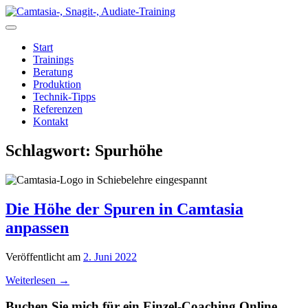
Zum
Inhalt
springen
Start
Trainings
Beratung
Produktion
Technik-Tipps
Referenzen
Kontakt
Schlagwort:
Spurhöhe
Die Höhe der Spuren in Camtasia
anpassen
Veröffentlicht am
2. Juni 2022
Weiterlesen
→
Buchen Sie mich für ein Einzel-Coaching Online