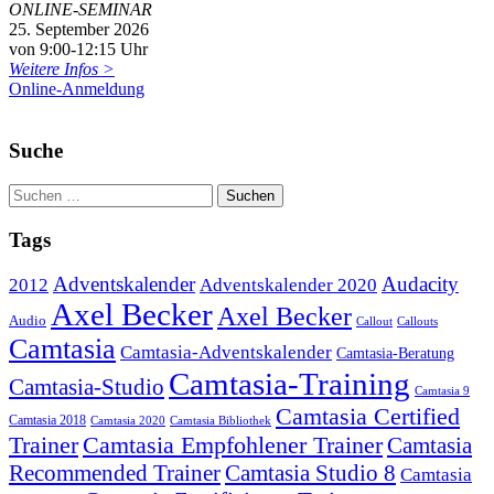
ONLINE-SEMINAR
25. September 2026
von 9:00-12:15 Uhr
Weitere Infos >
Online-Anmeldung
Suche
Tags
Adventskalender
Audacity
2012
Adventskalender 2020
Axel Becker
Axel Becker
Audio
Callout
Callouts
Camtasia
Camtasia-Adventskalender
Camtasia-Beratung
Camtasia-Training
Camtasia-Studio
Camtasia 9
Camtasia Certified
Camtasia 2018
Camtasia 2020
Camtasia Bibliothek
Trainer
Camtasia Empfohlener Trainer
Camtasia
Recommended Trainer
Camtasia Studio 8
Camtasia