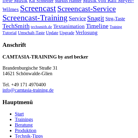
freie Musik
Musik von Ralf Meyer-
Markus Hahner
Kai Schneider
Screencast
Screencast-Service
Wilmes
Screencast-Training
Snagit
Service
Strg-Taste
TechSmith
Timeline
Textanimation
techsmith.de
Training
Verlosung
Umschalt-Taste
Update
Upgrade
Tutorial
Anschrift
CAMTASIA-TRAINING by axel becker
Brandenburgische Straße 31
14621 Schönwalde-Glien
Tel. +49 171 4970400
info@camtasia-training.de
Hauptmenü
Start
Trainings
Beratung
Produktion
Technik-Tipps