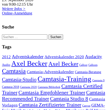
von 9:00-12:15 Uhr
Weitere Infos >
Online-Anmeldung
Suche
Tags
Adventskalender
Audacity
2012
Adventskalender 2020
Axel Becker
Axel Becker
Audio
Callout
Callouts
Camtasia
Camtasia-Adventskalender
Camtasia-Beratung
Camtasia-Training
Camtasia-Studio
Camtasia 9
Camtasia Certified
Camtasia 2018
Camtasia 2020
Camtasia Bibliothek
Trainer
Camtasia Empfohlener Trainer
Camtasia
Recommended Trainer
Camtasia Studio 8
Camtasia
Camtasia Zertifizierter Trainer
Vorlagen
GEMA-
Canvas