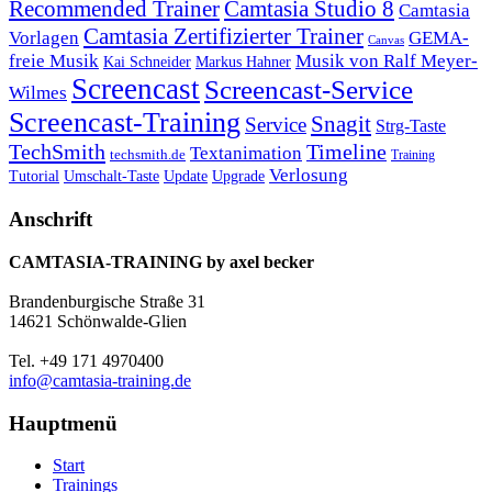
Recommended Trainer
Camtasia Studio 8
Camtasia
Camtasia Zertifizierter Trainer
Vorlagen
GEMA-
Canvas
freie Musik
Musik von Ralf Meyer-
Markus Hahner
Kai Schneider
Screencast
Screencast-Service
Wilmes
Screencast-Training
Snagit
Service
Strg-Taste
TechSmith
Timeline
Textanimation
techsmith.de
Training
Verlosung
Umschalt-Taste
Update
Upgrade
Tutorial
Anschrift
CAMTASIA-TRAINING by axel becker
Brandenburgische Straße 31
14621 Schönwalde-Glien
Tel. +49 171 4970400
info@camtasia-training.de
Hauptmenü
Start
Trainings