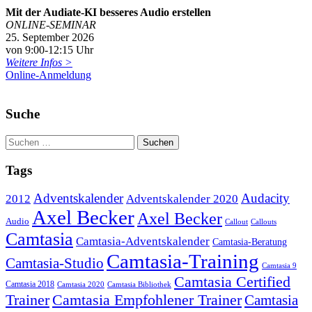
Mit der Audiate-KI besseres Audio erstellen
ONLINE-SEMINAR
25. September 2026
von 9:00-12:15 Uhr
Weitere Infos >
Online-Anmeldung
Suche
Tags
Adventskalender
Audacity
2012
Adventskalender 2020
Axel Becker
Axel Becker
Audio
Callout
Callouts
Camtasia
Camtasia-Adventskalender
Camtasia-Beratung
Camtasia-Training
Camtasia-Studio
Camtasia 9
Camtasia Certified
Camtasia 2018
Camtasia 2020
Camtasia Bibliothek
Trainer
Camtasia Empfohlener Trainer
Camtasia