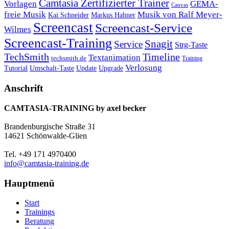
Camtasia Zertifizierter Trainer
Vorlagen
GEMA-
Canvas
freie Musik
Musik von Ralf Meyer-
Markus Hahner
Kai Schneider
Screencast
Screencast-Service
Wilmes
Screencast-Training
Snagit
Service
Strg-Taste
TechSmith
Timeline
Textanimation
techsmith.de
Training
Verlosung
Umschalt-Taste
Update
Upgrade
Tutorial
Anschrift
CAMTASIA-TRAINING by axel becker
Brandenburgische Straße 31
14621 Schönwalde-Glien
Tel. +49 171 4970400
info@camtasia-training.de
Hauptmenü
Start
Trainings
Beratung