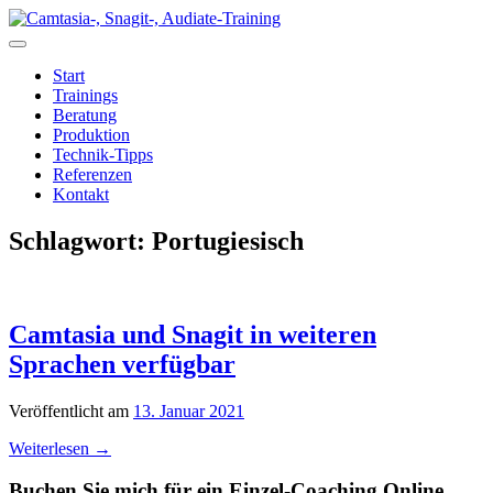
Zum
Inhalt
springen
Start
Trainings
Beratung
Produktion
Technik-Tipps
Referenzen
Kontakt
Schlagwort:
Portugiesisch
Camtasia und Snagit in weiteren
Sprachen verfügbar
Veröffentlicht am
13. Januar 2021
Weiterlesen
→
Buchen Sie mich für ein Einzel-Coaching Online