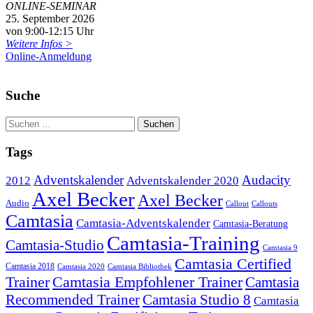
ONLINE-SEMINAR
25. September 2026
von 9:00-12:15 Uhr
Weitere Infos >
Online-Anmeldung
Suche
Tags
Adventskalender
Audacity
2012
Adventskalender 2020
Axel Becker
Axel Becker
Audio
Callout
Callouts
Camtasia
Camtasia-Adventskalender
Camtasia-Beratung
Camtasia-Training
Camtasia-Studio
Camtasia 9
Camtasia Certified
Camtasia 2018
Camtasia 2020
Camtasia Bibliothek
Trainer
Camtasia Empfohlener Trainer
Camtasia
Recommended Trainer
Camtasia Studio 8
Camtasia