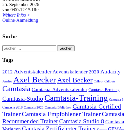
25. September 2026
von 9:00-12:15 Uhr
Weitere Infos >
Online-Anmeldung
Suche
Tags
Adventskalender
Audacity
2012
Adventskalender 2020
Axel Becker
Axel Becker
Audio
Callout
Callouts
Camtasia
Camtasia-Adventskalender
Camtasia-Beratung
Camtasia-Training
Camtasia-Studio
Camtasia 9
Camtasia Certified
Camtasia 2018
Camtasia 2020
Camtasia Bibliothek
Trainer
Camtasia Empfohlener Trainer
Camtasia
Recommended Trainer
Camtasia Studio 8
Camtasia
Camtasia Zertifizierter Trainer
Vorlagen
GEMA-
Canvas