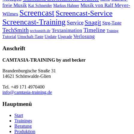
freie Musik
Musik von Ralf Meyer-
Markus Hahner
Kai Schneider
Screencast
Screencast-Service
Wilmes
Screencast-Training
Snagit
Service
Strg-Taste
TechSmith
Timeline
Textanimation
techsmith.de
Training
Verlosung
Umschalt-Taste
Update
Upgrade
Tutorial
Anschrift
CAMTASIA-TRAINING by axel becker
Brandenburgische Straße 31
14621 Schönwalde-Glien
Tel. +49 171 4970400
info@camtasia-training.de
Hauptmenü
Start
Trainings
Beratung
Produktion