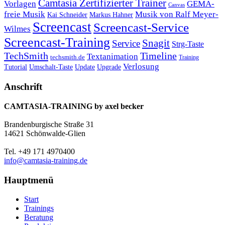
Camtasia Zertifizierter Trainer
Vorlagen
GEMA-
Canvas
freie Musik
Musik von Ralf Meyer-
Markus Hahner
Kai Schneider
Screencast
Screencast-Service
Wilmes
Screencast-Training
Snagit
Service
Strg-Taste
TechSmith
Timeline
Textanimation
techsmith.de
Training
Verlosung
Umschalt-Taste
Update
Upgrade
Tutorial
Anschrift
CAMTASIA-TRAINING by axel becker
Brandenburgische Straße 31
14621 Schönwalde-Glien
Tel. +49 171 4970400
info@camtasia-training.de
Hauptmenü
Start
Trainings
Beratung