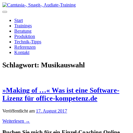
Zum
Inhalt
springen
Start
Trainings
Beratung
Produktion
Technik-Tipps
Referenzen
Kontakt
Schlagwort:
Musikauswahl
»Making of …« Was ist eine Software-
Lizenz für office-kompetenz.de
Veröffentlicht am
17. August 2017
Weiterlesen
→
Buchen Sie mich für ein Einzel-Coaching Online