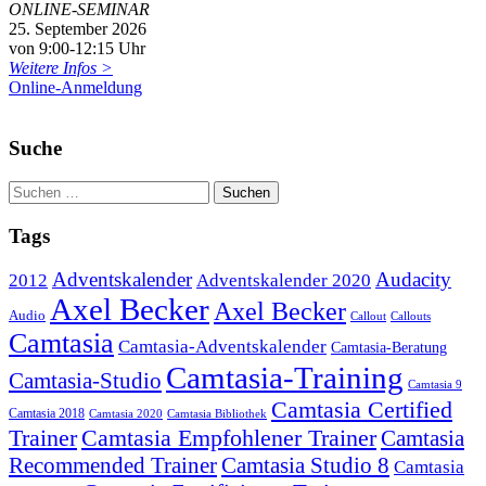
ONLINE-SEMINAR
25. September 2026
von 9:00-12:15 Uhr
Weitere Infos >
Online-Anmeldung
Suche
Tags
Adventskalender
Audacity
2012
Adventskalender 2020
Axel Becker
Axel Becker
Audio
Callout
Callouts
Camtasia
Camtasia-Adventskalender
Camtasia-Beratung
Camtasia-Training
Camtasia-Studio
Camtasia 9
Camtasia Certified
Camtasia 2018
Camtasia 2020
Camtasia Bibliothek
Trainer
Camtasia Empfohlener Trainer
Camtasia
Recommended Trainer
Camtasia Studio 8
Camtasia