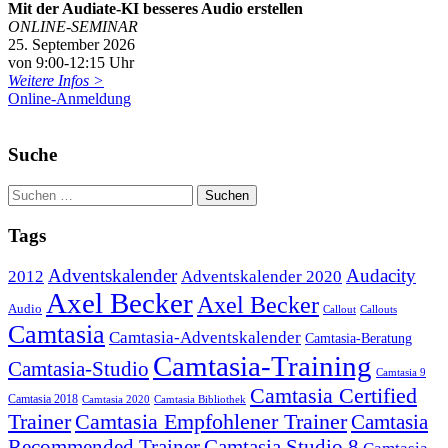
Mit der Audiate-KI besseres Audio erstellen
ONLINE-SEMINAR
25. September 2026
von 9:00-12:15 Uhr
Weitere Infos >
Online-Anmeldung
Suche
Tags
Adventskalender
Audacity
2012
Adventskalender 2020
Axel Becker
Axel Becker
Audio
Callout
Callouts
Camtasia
Camtasia-Adventskalender
Camtasia-Beratung
Camtasia-Training
Camtasia-Studio
Camtasia 9
Camtasia Certified
Camtasia 2018
Camtasia 2020
Camtasia Bibliothek
Trainer
Camtasia Empfohlener Trainer
Camtasia
Recommended Trainer
Camtasia Studio 8