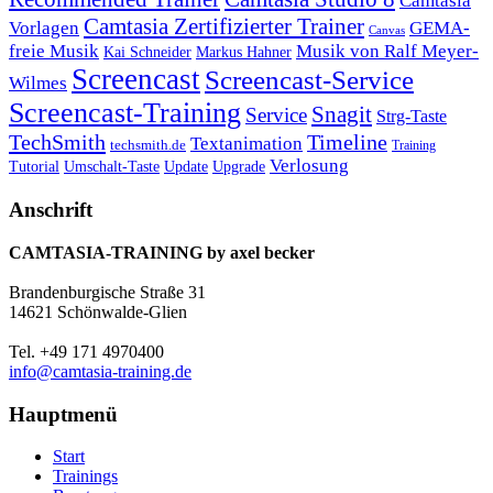
Camtasia
Camtasia Zertifizierter Trainer
Vorlagen
GEMA-
Canvas
freie Musik
Musik von Ralf Meyer-
Markus Hahner
Kai Schneider
Screencast
Screencast-Service
Wilmes
Screencast-Training
Snagit
Service
Strg-Taste
TechSmith
Timeline
Textanimation
techsmith.de
Training
Verlosung
Umschalt-Taste
Update
Upgrade
Tutorial
Anschrift
CAMTASIA-TRAINING by axel becker
Brandenburgische Straße 31
14621 Schönwalde-Glien
Tel. +49 171 4970400
info@camtasia-training.de
Hauptmenü
Start
Trainings