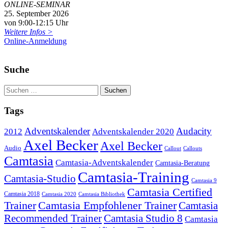
ONLINE-SEMINAR
25. September 2026
von 9:00-12:15 Uhr
Weitere Infos >
Online-Anmeldung
Suche
Tags
Adventskalender
Audacity
2012
Adventskalender 2020
Axel Becker
Axel Becker
Audio
Callout
Callouts
Camtasia
Camtasia-Adventskalender
Camtasia-Beratung
Camtasia-Training
Camtasia-Studio
Camtasia 9
Camtasia Certified
Camtasia 2018
Camtasia 2020
Camtasia Bibliothek
Trainer
Camtasia Empfohlener Trainer
Camtasia
Recommended Trainer
Camtasia Studio 8
Camtasia