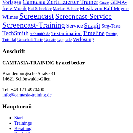
Camtasia Zertifizierter Trainer
Vorlagen
GEMA-
Canvas
freie Musik
Musik von Ralf Meyer-
Markus Hahner
Kai Schneider
Screencast
Screencast-Service
Wilmes
Screencast-Training
Snagit
Service
Strg-Taste
TechSmith
Timeline
Textanimation
techsmith.de
Training
Verlosung
Umschalt-Taste
Update
Upgrade
Tutorial
Anschrift
CAMTASIA-TRAINING by axel becker
Brandenburgische Straße 31
14621 Schönwalde-Glien
Tel. +49 171 4970400
info@camtasia-training.de
Hauptmenü
Start
Trainings
Beratung