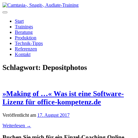
Zum
Inhalt
springen
Start
Trainings
Beratung
Produktion
Technik-Tipps
Referenzen
Kontakt
Schlagwort:
Depositphotos
»Making of …« Was ist eine Software-
Lizenz für office-kompetenz.de
Veröffentlicht am
17. August 2017
Weiterlesen
→
Buchen Sie mich für ein Einzel-Coaching Online