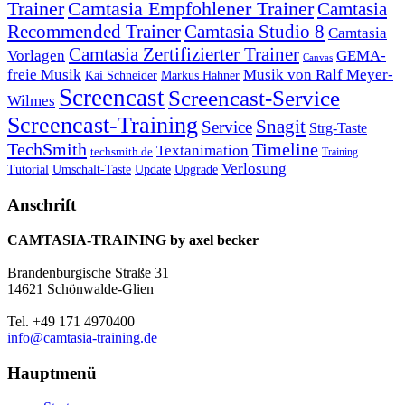
Trainer
Camtasia Empfohlener Trainer
Camtasia
Recommended Trainer
Camtasia Studio 8
Camtasia
Camtasia Zertifizierter Trainer
Vorlagen
GEMA-
Canvas
freie Musik
Musik von Ralf Meyer-
Markus Hahner
Kai Schneider
Screencast
Screencast-Service
Wilmes
Screencast-Training
Snagit
Service
Strg-Taste
TechSmith
Timeline
Textanimation
techsmith.de
Training
Verlosung
Umschalt-Taste
Update
Upgrade
Tutorial
Anschrift
CAMTASIA-TRAINING by axel becker
Brandenburgische Straße 31
14621 Schönwalde-Glien
Tel. +49 171 4970400
info@camtasia-training.de
Hauptmenü