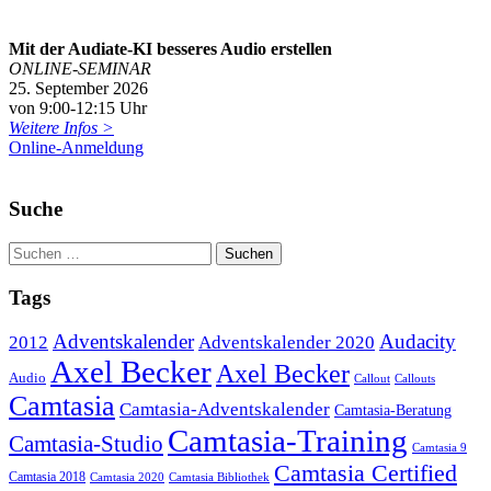
Mit der Audiate-KI besseres Audio erstellen
ONLINE-SEMINAR
25. September 2026
von 9:00-12:15 Uhr
Weitere Infos >
Online-Anmeldung
Suche
Tags
Adventskalender
Audacity
2012
Adventskalender 2020
Axel Becker
Axel Becker
Audio
Callout
Callouts
Camtasia
Camtasia-Adventskalender
Camtasia-Beratung
Camtasia-Training
Camtasia-Studio
Camtasia 9
Camtasia Certified
Camtasia 2018
Camtasia 2020
Camtasia Bibliothek