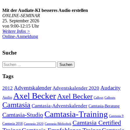
Mit der Audiate-KI besseres Audio erstellen
ONLINE-SEMINAR
25. September 2026
von 9:00-12:15 Uhr
Weitere Infos >
Online-Anmeldung
Suche
Tags
Adventskalender
Audacity
2012
Adventskalender 2020
Axel Becker
Axel Becker
Audio
Callout
Callouts
Camtasia
Camtasia-Adventskalender
Camtasia-Beratung
Camtasia-Training
Camtasia-Studio
Camtasia 9
Camtasia Certified
Camtasia 2018
Camtasia 2020
Camtasia Bibliothek