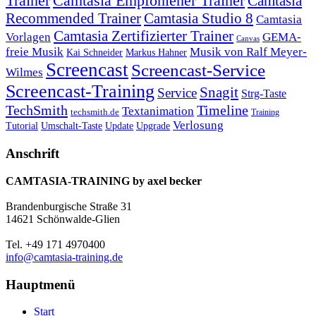
Trainer
Camtasia Empfohlener Trainer
Camtasia
Recommended Trainer
Camtasia Studio 8
Camtasia
Camtasia Zertifizierter Trainer
Vorlagen
GEMA-
Canvas
freie Musik
Musik von Ralf Meyer-
Markus Hahner
Kai Schneider
Screencast
Screencast-Service
Wilmes
Screencast-Training
Snagit
Service
Strg-Taste
TechSmith
Timeline
Textanimation
techsmith.de
Training
Verlosung
Umschalt-Taste
Update
Upgrade
Tutorial
Anschrift
CAMTASIA-TRAINING by axel becker
Brandenburgische Straße 31
14621 Schönwalde-Glien
Tel. +49 171 4970400
info@camtasia-training.de
Hauptmenü
Start