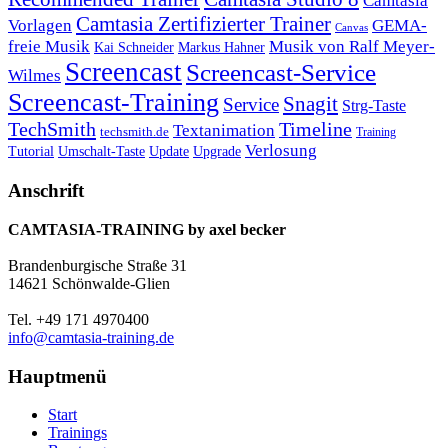
Camtasia
Camtasia Zertifizierter Trainer
Vorlagen
GEMA-
Canvas
freie Musik
Musik von Ralf Meyer-
Markus Hahner
Kai Schneider
Screencast
Screencast-Service
Wilmes
Screencast-Training
Snagit
Service
Strg-Taste
TechSmith
Timeline
Textanimation
techsmith.de
Training
Verlosung
Umschalt-Taste
Update
Upgrade
Tutorial
Anschrift
CAMTASIA-TRAINING by axel becker
Brandenburgische Straße 31
14621 Schönwalde-Glien
Tel. +49 171 4970400
info@camtasia-training.de
Hauptmenü
Start
Trainings