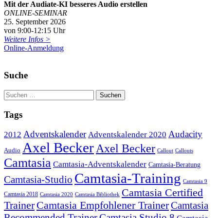
Mit der Audiate-KI besseres Audio erstellen
ONLINE-SEMINAR
25. September 2026
von 9:00-12:15 Uhr
Weitere Infos >
Online-Anmeldung
Suche
Tags
Adventskalender
Audacity
2012
Adventskalender 2020
Axel Becker
Axel Becker
Audio
Callout
Callouts
Camtasia
Camtasia-Adventskalender
Camtasia-Beratung
Camtasia-Training
Camtasia-Studio
Camtasia 9
Camtasia Certified
Camtasia 2018
Camtasia 2020
Camtasia Bibliothek
Trainer
Camtasia Empfohlener Trainer
Camtasia
Recommended Trainer
Camtasia Studio 8