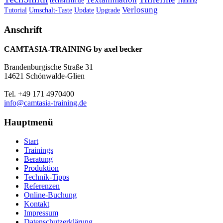
techsmith.de
Training
Verlosung
Umschalt-Taste
Update
Upgrade
Tutorial
Anschrift
CAMTASIA-TRAINING by axel becker
Brandenburgische Straße 31
14621 Schönwalde-Glien
Tel. +49 171 4970400
info@camtasia-training.de
Hauptmenü
Start
Trainings
Beratung
Produktion
Technik-Tipps
Referenzen
Online-Buchung
Kontakt
Impressum
Datenschutzerklärung