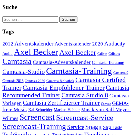
Suche
Tags
Adventskalender
Audacity
2012
Adventskalender 2020
Axel Becker
Axel Becker
Audio
Callout
Callouts
Camtasia
Camtasia-Adventskalender
Camtasia-Beratung
Camtasia-Training
Camtasia-Studio
Camtasia 9
Camtasia Certified
Camtasia 2018
Camtasia 2020
Camtasia Bibliothek
Trainer
Camtasia Empfohlener Trainer
Camtasia
Recommended Trainer
Camtasia Studio 8
Camtasia
Camtasia Zertifizierter Trainer
Vorlagen
GEMA-
Canvas
freie Musik
Musik von Ralf Meyer-
Markus Hahner
Kai Schneider
Screencast
Screencast-Service
Wilmes
Screencast-Training
Snagit
Service
Strg-Taste
TechSmith
Timeline
Textanimation