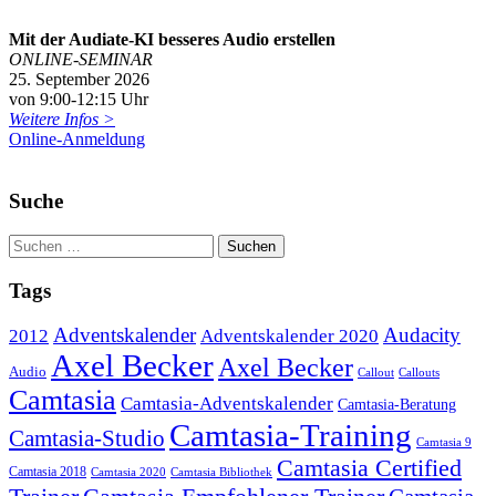
Mit der Audiate-KI besseres Audio erstellen
ONLINE-SEMINAR
25. September 2026
von 9:00-12:15 Uhr
Weitere Infos >
Online-Anmeldung
Suche
Tags
Adventskalender
Audacity
2012
Adventskalender 2020
Axel Becker
Axel Becker
Audio
Callout
Callouts
Camtasia
Camtasia-Adventskalender
Camtasia-Beratung
Camtasia-Training
Camtasia-Studio
Camtasia 9
Camtasia Certified
Camtasia 2018
Camtasia 2020
Camtasia Bibliothek