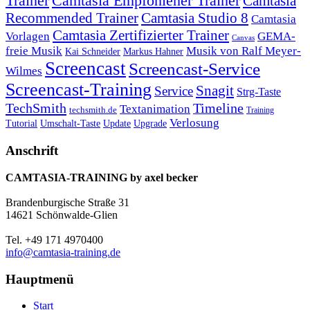
Trainer
Camtasia Empfohlener Trainer
Camtasia
Recommended Trainer
Camtasia Studio 8
Camtasia
Camtasia Zertifizierter Trainer
Vorlagen
GEMA-
Canvas
freie Musik
Musik von Ralf Meyer-
Markus Hahner
Kai Schneider
Screencast
Screencast-Service
Wilmes
Screencast-Training
Snagit
Service
Strg-Taste
TechSmith
Timeline
Textanimation
techsmith.de
Training
Verlosung
Umschalt-Taste
Update
Upgrade
Tutorial
Anschrift
CAMTASIA-TRAINING by axel becker
Brandenburgische Straße 31
14621 Schönwalde-Glien
Tel. +49 171 4970400
info@camtasia-training.de
Hauptmenü
Start