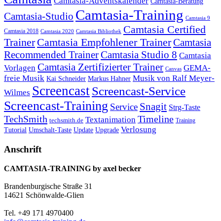
Camtasia-Adventskalender
Camtasia-Beratung
Camtasia-Training
Camtasia-Studio
Camtasia 9
Camtasia Certified
Camtasia 2018
Camtasia 2020
Camtasia Bibliothek
Trainer
Camtasia Empfohlener Trainer
Camtasia
Recommended Trainer
Camtasia Studio 8
Camtasia
Camtasia Zertifizierter Trainer
Vorlagen
GEMA-
Canvas
freie Musik
Musik von Ralf Meyer-
Markus Hahner
Kai Schneider
Screencast
Screencast-Service
Wilmes
Screencast-Training
Snagit
Service
Strg-Taste
TechSmith
Timeline
Textanimation
techsmith.de
Training
Verlosung
Umschalt-Taste
Update
Upgrade
Tutorial
Anschrift
CAMTASIA-TRAINING by axel becker
Brandenburgische Straße 31
14621 Schönwalde-Glien
Tel. +49 171 4970400