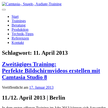
Zum
Inhalt
springen
Start
Trainings
Beratung
Produktion
Technik-Tipps
Referenzen
Kontakt
Schlagwort:
11. April 2013
Zweitägiges Training:
Perfekte Bildschirmvideos erstellen mit
Camtasia Studio 8
Veröffentlicht am
17. Januar 2013
11./12. April 2013 | Berlin
In dem ersten offenen Training im Jahr 2013 können sich Anwender