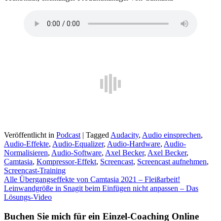
Veröffentlicht in
Podcast
|
Tagged
Audacity
,
Audio einsprechen
,
Audio-Effekte
,
Audio-Equalizer
,
Audio-Hardware
,
Audio-
Normalisieren
,
Audio-Software
,
Axel Becker
,
Axel Becker
,
Camtasia
,
Kompressor-Effekt
,
Screencast
,
Screencast aufnehmen
,
Screencast-Training
Beitragsnavigation
Alle Übergangseffekte von Camtasia 2021 – Fleißarbeit!
Leinwandgröße in Snagit beim Einfügen nicht anpassen – Das
Lösungs-Video
Buchen Sie mich für ein Einzel-Coaching Online