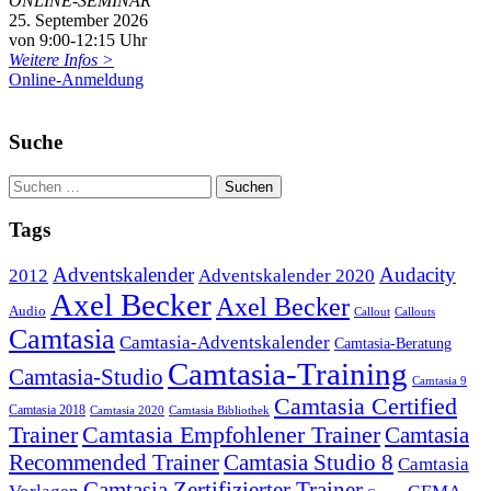
ONLINE-SEMINAR
25. September 2026
von 9:00-12:15 Uhr
Weitere Infos >
Online-Anmeldung
Suche
Tags
Adventskalender
Audacity
2012
Adventskalender 2020
Axel Becker
Axel Becker
Audio
Callout
Callouts
Camtasia
Camtasia-Adventskalender
Camtasia-Beratung
Camtasia-Training
Camtasia-Studio
Camtasia 9
Camtasia Certified
Camtasia 2018
Camtasia 2020
Camtasia Bibliothek
Trainer
Camtasia Empfohlener Trainer
Camtasia
Recommended Trainer
Camtasia Studio 8
Camtasia
Camtasia Zertifizierter Trainer