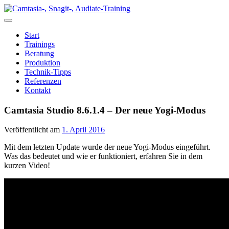
Zum
Inhalt
springen
Start
Trainings
Beratung
Produktion
Technik-Tipps
Referenzen
Kontakt
Camtasia Studio 8.6.1.4 – Der neue Yogi-Modus
Veröffentlicht am
1. April 2016
Mit dem letzten Update wurde der neue Yogi-Modus eingeführt.
Was das bedeutet und wie er funktioniert, erfahren Sie in dem
kurzen Video!