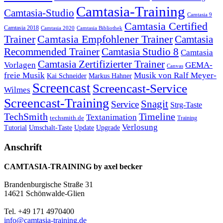
Camtasia-Training
Camtasia-Studio
Camtasia 9
Camtasia Certified
Camtasia 2018
Camtasia 2020
Camtasia Bibliothek
Trainer
Camtasia Empfohlener Trainer
Camtasia
Recommended Trainer
Camtasia Studio 8
Camtasia
Camtasia Zertifizierter Trainer
Vorlagen
GEMA-
Canvas
freie Musik
Musik von Ralf Meyer-
Markus Hahner
Kai Schneider
Screencast
Screencast-Service
Wilmes
Screencast-Training
Snagit
Service
Strg-Taste
TechSmith
Timeline
Textanimation
techsmith.de
Training
Verlosung
Umschalt-Taste
Update
Upgrade
Tutorial
Anschrift
CAMTASIA-TRAINING by axel becker
Brandenburgische Straße 31
14621 Schönwalde-Glien
Tel. +49 171 4970400
info@camtasia-training.de