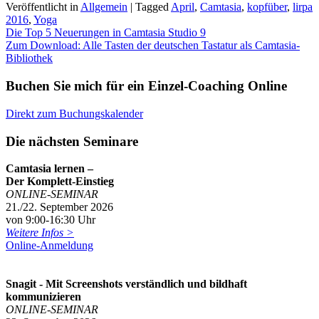
Veröffentlicht in
Allgemein
|
Tagged
April
,
Camtasia
,
kopfüber
,
lirpa
2016
,
Yoga
Beitragsnavigation
Die Top 5 Neuerungen in Camtasia Studio 9
Zum Download: Alle Tasten der deutschen Tastatur als Camtasia-
Bibliothek
Buchen Sie mich für ein Einzel-Coaching Online
Direkt zum Buchungskalender
Die nächsten Seminare
Camtasia lernen –
Der Komplett-Einstieg
ONLINE-SEMINAR
21./22. September 2026
von 9:00-16:30 Uhr
Weitere Infos >
Online-Anmeldung
Snagit - Mit Screenshots verständlich und bildhaft
kommunizieren
ONLINE-SEMINAR