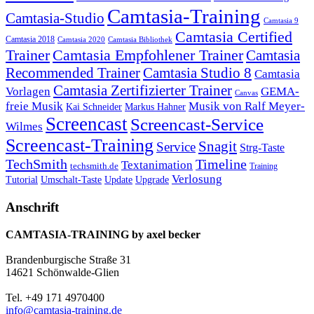
Camtasia-Training
Camtasia-Studio
Camtasia 9
Camtasia Certified
Camtasia 2018
Camtasia 2020
Camtasia Bibliothek
Trainer
Camtasia Empfohlener Trainer
Camtasia
Recommended Trainer
Camtasia Studio 8
Camtasia
Camtasia Zertifizierter Trainer
Vorlagen
GEMA-
Canvas
freie Musik
Musik von Ralf Meyer-
Markus Hahner
Kai Schneider
Screencast
Screencast-Service
Wilmes
Screencast-Training
Snagit
Service
Strg-Taste
TechSmith
Timeline
Textanimation
techsmith.de
Training
Verlosung
Umschalt-Taste
Update
Upgrade
Tutorial
Anschrift
CAMTASIA-TRAINING by axel becker
Brandenburgische Straße 31
14621 Schönwalde-Glien
Tel. +49 171 4970400
info@camtasia-training.de