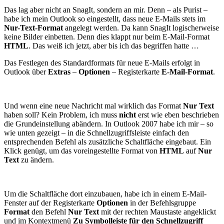
Das lag aber nicht an SnagIt, sondern an mir. Denn – als Purist –
habe ich mein Outlook so eingestellt, dass neue E-Mails stets im
Nur-Text-Format
angelegt werden. Da kann SnagIt logischerweise
keine Bilder einbetten. Denn dies klappt nur beim E-Mail-Format
HTML
. Das weiß ich jetzt, aber bis ich das begriffen hatte …
Das Festlegen des Standardformats für neue E-Mails erfolgt in
Outlook über
Extras
–
Optionen
– Registerkarte
E-Mail-Format
.
Und wenn eine neue Nachricht mal wirklich das Format
Nur Text
haben soll? Kein Problem, ich muss
nicht
erst wie eben beschrieben
die Grundeinstellung abändern. In Outlook 2007 habe ich mir – so
wie unten gezeigt – in die Schnellzugriffsleiste einfach den
entsprechenden Befehl als zusätzliche Schaltfläche eingebaut. Ein
Klick genügt, um das voreingestellte Format von
HTML
auf
Nur
Text
zu ändern.
Um die Schaltfläche dort einzubauen, habe ich in einem E-Mail-
Fenster auf der Registerkarte
Optionen
in der Befehlsgruppe
Format
den Befehl
Nur Text
mit der rechten Maustaste angeklickt
und im Kontextmenü
Zu Symbolleiste für den Schnellzugriff