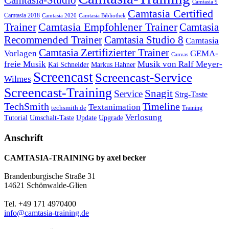
Camtasia-Studio
Camtasia 9
Camtasia Certified
Camtasia 2018
Camtasia 2020
Camtasia Bibliothek
Trainer
Camtasia Empfohlener Trainer
Camtasia
Recommended Trainer
Camtasia Studio 8
Camtasia
Camtasia Zertifizierter Trainer
Vorlagen
GEMA-
Canvas
freie Musik
Musik von Ralf Meyer-
Markus Hahner
Kai Schneider
Screencast
Screencast-Service
Wilmes
Screencast-Training
Snagit
Service
Strg-Taste
TechSmith
Timeline
Textanimation
techsmith.de
Training
Verlosung
Umschalt-Taste
Update
Upgrade
Tutorial
Anschrift
CAMTASIA-TRAINING by axel becker
Brandenburgische Straße 31
14621 Schönwalde-Glien
Tel. +49 171 4970400
info@camtasia-training.de