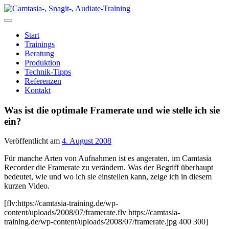
Zum
Inhalt
springen
Start
Trainings
Beratung
Produktion
Technik-Tipps
Referenzen
Kontakt
Was ist die optimale Framerate und wie stelle ich sie
ein?
Veröffentlicht am
4. August 2008
Für manche Arten von Aufnahmen ist es angeraten, im Camtasia
Recorder die Framerate zu verändern. Was der Begriff überhaupt
bedeutet, wie und wo ich sie einstellen kann, zeige ich in diesem
kurzen Video.
[flv:https://camtasia-training.de/wp-
content/uploads/2008/07/framerate.flv https://camtasia-
training.de/wp-content/uploads/2008/07/framerate.jpg 400 300]