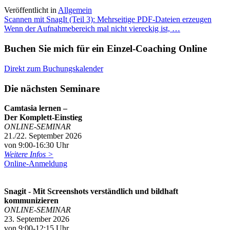
Veröffentlicht in
Allgemein
Beitragsnavigation
Scannen mit SnagIt (Teil 3): Mehrseitige PDF-Dateien erzeugen
Wenn der Aufnahmebereich mal nicht viereckig ist, …
Buchen Sie mich für ein Einzel-Coaching Online
Direkt zum Buchungskalender
Die nächsten Seminare
Camtasia lernen –
Der Komplett-Einstieg
ONLINE-SEMINAR
21./22. September 2026
von 9:00-16:30 Uhr
Weitere Infos >
Online-Anmeldung
Snagit - Mit Screenshots verständlich und bildhaft
kommunizieren
ONLINE-SEMINAR
23. September 2026
von 9:00-12:15 Uhr