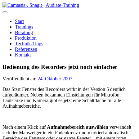
Zum
Inhalt
springen
Start
Trainings
Beratung
Produktion
Technik-Tipps
Referenzen
Kontakt
Bedienung des Recorders jetzt noch einfacher
Veröffentlicht am
24. Oktober 2007
Das Start-Fenster des Recorders wirkt in der Version 5 deutlich
aufgeräumter. Neben bekannten Einstellungen für Mikrofon,
Lautstärke und Kamera gibt es jetzt eine Schaltfläche für alle
Aufnahmebereiche.
Nach einem Klick auf
Aufnahmebereich auswählen
verwandelt
sich der Mauszeiger in ein Fadenkreuz und markiert automatisch
Bereiche des Fensters oder das ganze Fenster – mit einem roten