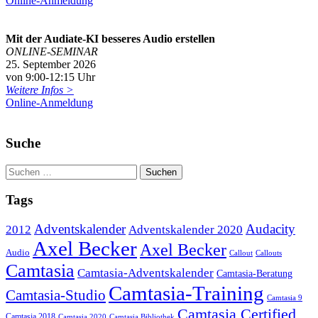
Online-Anmeldung
Mit der Audiate-KI besseres Audio erstellen
ONLINE-SEMINAR
25. September 2026
von 9:00-12:15 Uhr
Weitere Infos >
Online-Anmeldung
Suche
Tags
Adventskalender
Audacity
2012
Adventskalender 2020
Axel Becker
Axel Becker
Audio
Callout
Callouts
Camtasia
Camtasia-Adventskalender
Camtasia-Beratung
Camtasia-Training
Camtasia-Studio
Camtasia 9
Camtasia Certified
Camtasia 2018
Camtasia 2020
Camtasia Bibliothek