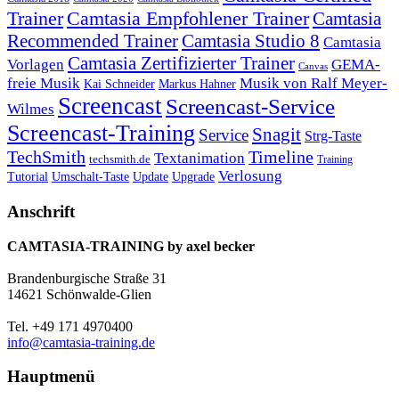
Trainer
Camtasia Empfohlener Trainer
Camtasia
Recommended Trainer
Camtasia Studio 8
Camtasia
Camtasia Zertifizierter Trainer
Vorlagen
GEMA-
Canvas
freie Musik
Musik von Ralf Meyer-
Markus Hahner
Kai Schneider
Screencast
Screencast-Service
Wilmes
Screencast-Training
Snagit
Service
Strg-Taste
TechSmith
Timeline
Textanimation
techsmith.de
Training
Verlosung
Umschalt-Taste
Update
Upgrade
Tutorial
Anschrift
CAMTASIA-TRAINING by axel becker
Brandenburgische Straße 31
14621 Schönwalde-Glien
Tel. +49 171 4970400
info@camtasia-training.de
Hauptmenü