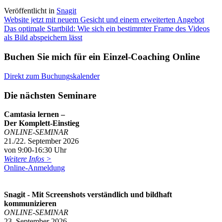
Veröffentlicht in
Snagit
Beitragsnavigation
Website jetzt mit neuem Gesicht und einem erweiterten Angebot
Das optimale Startbild: Wie sich ein bestimmter Frame des Videos
als Bild abspeichern lässt
Buchen Sie mich für ein Einzel-Coaching Online
Direkt zum Buchungskalender
Die nächsten Seminare
Camtasia lernen –
Der Komplett-Einstieg
ONLINE-SEMINAR
21./22. September 2026
von 9:00-16:30 Uhr
Weitere Infos >
Online-Anmeldung
Snagit - Mit Screenshots verständlich und bildhaft
kommunizieren
ONLINE-SEMINAR
23. September 2026