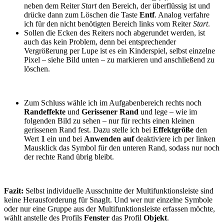
neben dem Reiter
Start
den Bereich, der überflüssig ist und
drücke dann zum Löschen die Taste
Entf
. Analog verfahre
ich für den nicht benötigten Bereich links vom Reiter
Start
.
Sollen die Ecken des Reiters noch abgerundet werden, ist
auch das kein Problem, denn bei entsprechender
Vergrößerung per Lupe ist es ein Kinderspiel, selbst einzelne
Pixel – siehe Bild unten – zu markieren und anschließend zu
löschen.
Zum Schluss wähle ich im Aufgabenbereich rechts noch
Randeffekte
und
Gerissener Rand
und lege – wie im
folgenden Bild zu sehen – nur für rechts einen kleinen
gerissenen Rand fest. Dazu stelle ich bei
Effektgröße
den
Wert
1
ein und bei
Anwenden auf
deaktiviere ich per linken
Mausklick das Symbol für den unteren Rand, sodass nur noch
der rechte Rand übrig bleibt.
Fazit:
Selbst individuelle Ausschnitte der Multifunktionsleiste sind
keine Herausforderung für SnagIt. Und wer nur einzelne Symbole
oder nur eine Gruppe aus der Multifunktionsleiste erfassen möchte,
wählt anstelle des Profils
Fenster
das Profil
Objekt
.