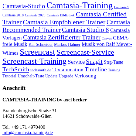
Camtasia-Training
Camtasia-Studio
Camtasia 9
Camtasia Certified
Camtasia 2018
Camtasia 2020
Camtasia Bibliothek
Trainer
Camtasia Empfohlener Trainer
Camtasia
Recommended Trainer
Camtasia Studio 8
Camtasia
Camtasia Zertifizierter Trainer
Vorlagen
GEMA-
Canvas
freie Musik
Musik von Ralf Meyer-
Markus Hahner
Kai Schneider
Screencast
Screencast-Service
Wilmes
Screencast-Training
Snagit
Service
Strg-Taste
TechSmith
Timeline
Textanimation
techsmith.de
Training
Verlosung
Umschalt-Taste
Update
Upgrade
Tutorial
Anschrift
CAMTASIA-TRAINING by axel becker
Brandenburgische Straße 31
14621 Schönwalde-Glien
Tel. +49 171 4970400
info@camtasia-training.de